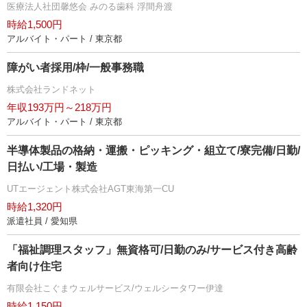
医療法人社団馨悠会 みのる歯科 浮間舟渡
時給1,500円
アルバイト・パート / 東京都
障がい者採用/枠/一般事務職
株式会社ランドネット
年収193万円～218万円
アルバイト・パート / 東京都
半導体製品の格納・運搬・ピッキング・組立て/寮完備/日勤/
日払い/工場・製造
UTエージェント株式会社AGT東海第一CU
時給1,320円
派遣社員 / 愛知県
「福祉調理スタッフ」無資格可/日勤のみ/サービス付き高齢
者向け住宅
有限会社こぐまウェルサービス/ウェルシータワー伊達
時給1,150円