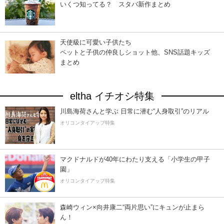
いくつ知ってる？ スタバ新作まとめ
天使級に可愛い子供たち
ペットと子供の仲良しショット他、SNS話題キッズ
まとめ
eltha イチオシ特集
川島海荷さんと学ぶ 日常に潜む“人身取引”のリアル
オリコンタイアップ特集
マクドナルドが40年にわたり支える「小学生の甲子
園」
オリコンタイアップ特集
森崎ウィン×向井康二“両片思い”にキュンが止まら
ん！