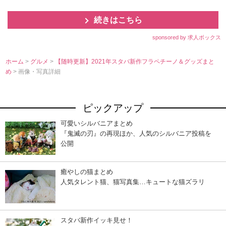
続きはこちら
sponsored by 求人ボックス
ホーム
>
グルメ
>
【随時更新】2021年スタバ新作フラペチーノ＆グッズまと
め
> 画像・写真詳細
ピックアップ
可愛いシルバニアまとめ
『鬼滅の刃』の再現ほか、人気のシルバニア投稿を
公開
癒やしの猫まとめ
人気タレント猫、猫写真集…キュートな猫ズラリ
スタバ新作イッキ見せ！