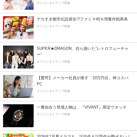
オリコンタイアップ特集
デカすぎ都市伝説発生!?ファミマ45％増量作戦再来
オリコンタイアップ特集
SUPER★DRAGON、自ら描いた”レトロフューチャ
ー”
オリコンタイアップ特集
【驚愕】メーカー社員が推す「10万円台」神コスパ
PC
オリコンタイアップ特集
一番似合う登場人物は…『VIVANT』限定ウオッチ
オリコンタイアップ特集
2026年7月夏ドラマも、注目作＆話題作が勢ぞろい！