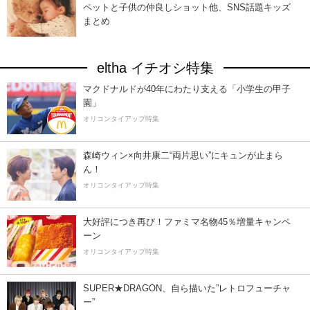
ペットと子供の仲良しショット他、SNS話題キッズ
まとめ
eltha イチオシ特集
マクドナルドが40年にわたり支える「小学生の甲子
園」
オリコンタイアップ特集
森崎ウィン×向井康二“両片思い”にキュンが止まら
ん！
オリコンタイアップ特集
大好評につき再び！ファミマ名物45％増量キャンペ
ーン
オリコンタイアップ特集
SUPER★DRAGON、自ら描いた”レトロフューチャ
ー”