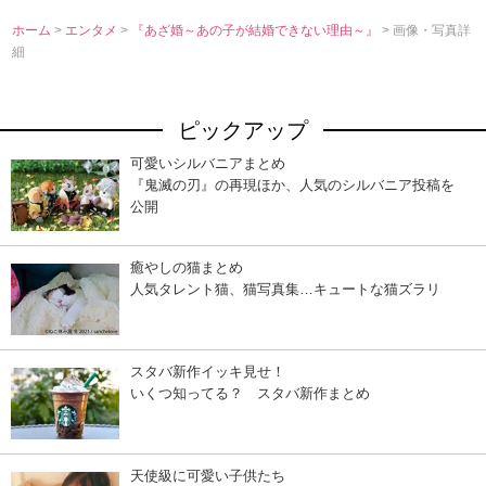
ホーム
>
エンタメ
>
『あざ婚～あの子が結婚できない理由～』
> 画像・写真詳
細
ピックアップ
可愛いシルバニアまとめ
『鬼滅の刃』の再現ほか、人気のシルバニア投稿を
公開
癒やしの猫まとめ
人気タレント猫、猫写真集…キュートな猫ズラリ
スタバ新作イッキ見せ！
いくつ知ってる？ スタバ新作まとめ
天使級に可愛い子供たち