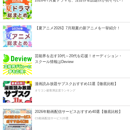
2026年7月夏ドラマも、注目作＆話題作が勢ぞろい！
【夏アニメ2026】7月期夏の新アニメを一挙紹介！
芸能界を志す10代～20代を応援！オーディション・
スクール情報はDeview
漫画読み放題サブスクおすすめ11選【徹底比較】
オリコン顧客満足度ランキング
2026年動画配信サービスおすすめ40選【徹底比較】
CS動画配信サービス20選