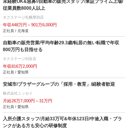
未経験OK&急募!/自動車の販売スタッフ/東証プライム上場/
従業員数8000人以上
ネクステージ札幌厚別店
年収448万円～901万6,000円
正社員 / 北海道
自動車の販売営業/平均年齢29.3歳/転居の無い転職で年収
800万円も目指せる
ネクステージ刈谷店
年収816万2,000円
正社員 / 愛知県
安城市/ブラザーグループの「採用・教育」/経験者歓迎
株式会社ニッセイ
月給26万7,000円～31万円
正社員 / 愛知県
入所介護スタッフ/月給33万可&年休123日/中途入職・ブラ
ンクがある方も安心の研修制度