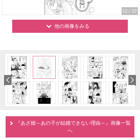
12
／22
他の画像をみる
『あざ婚～あの子が結婚できない理由～』画像一覧
へ