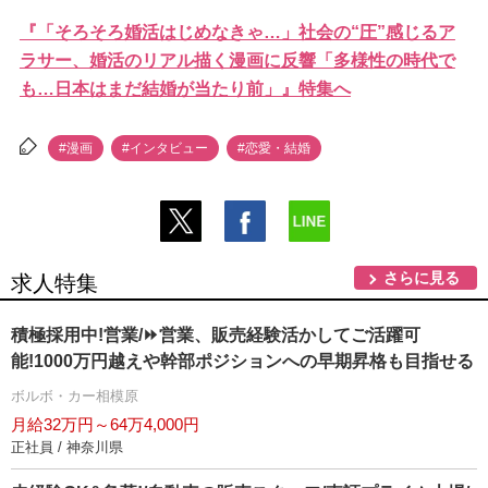
『「そろそろ婚活はじめなきゃ…」社会の“圧”感じるア
ラサー、婚活のリアル描く漫画に反響「多様性の時代で
も…日本はまだ結婚が当たり前」』特集へ
#漫画
#インタビュー
#恋愛・結婚
さらに見る
求人特集
積極採用中!営業/⏩️営業、販売経験活かしてご活躍可
能!1000万円越えや幹部ポジションへの早期昇格も目指せる
ボルボ・カー相模原
月給32万円～64万4,000円
正社員 / 神奈川県