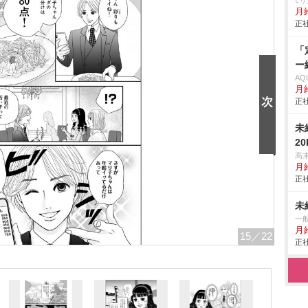
い
月給
正社
「
ー
AQ
月
正社
未
20
高
月
正社
未
一
月
15
／22
正社