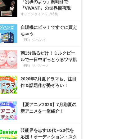
「別班のよう」腕時計で
『VIVANT』の世界観再現
オリコンタイアップ特集
自販機にピッ！ですぐに買え
ちゃう
（PR）ジハンピ
朝1分貼るだけ！ミルクピー
ルで一日中ずっとうるツヤ肌
（PR）サボリーノ
2026年7月夏ドラマも、注目
作＆話題作が勢ぞろい！
【夏アニメ2026】7月期夏の
新アニメを一挙紹介！
芸能界を志す10代～20代を
応援！オーディション・スク