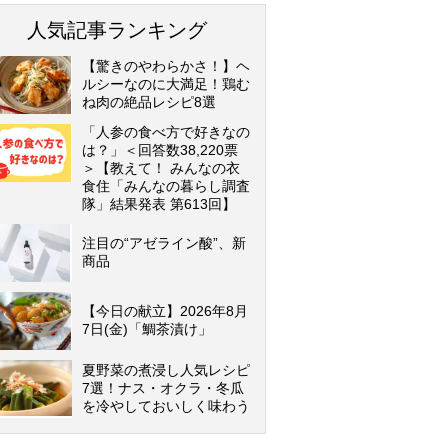
人気記事ランキング
【驚きのやわらかさ！】ヘ
ルシーなのに大満足！鶏む
ね肉の絶品レシピ8選
「人参の食べ方で好きなの
は？」＜回答数38,220票
＞【教えて！ みんなの衣
食住「みんなの暮らし調査
隊」結果発表 第613回】
注目の“アゼライン酸”、新
商品
【今日の献立】2026年8月
7日(金)「鯛茶漬け」
夏野菜の煮浸し人気レシピ
7選！ナス・オクラ・冬瓜
を冷やしておいしく味わう