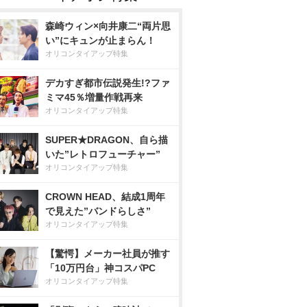
森崎ウィン×向井康二“両片思
い”にキュンが止まらん！
オリコンタイアップ特集
デカすぎ都市伝説発生!?ファ
ミマ45％増量作戦再来
オリコンタイアップ特集
SUPER★DRAGON、自ら描
いた”レトロフューチャー”
オリコンタイアップ特集
CROWN HEAD、結成1周年
で見えた”バンドらしさ”
オリコンタイアップ特集
【驚愕】メーカー社員が推す
「10万円台」神コスパPC
オリコンタイアップ特集