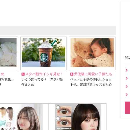
登
とめ
スタバ新作イッキ見せ！
天使級に可愛い子供たち
猫写真集…
いくつ知ってる？ スタバ新
ペットと子供の仲良しショッ
リ
作まとめ
ト他、SNS話題キッズまとめ