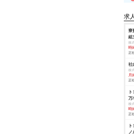
求
寮
組立
株
時給
正社
社
株
月
正社
ト
万/
株
時給
正社
ト
ノ