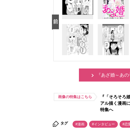
『あざ婚～あの
『「そろそろ婚
画像の特集はこちら
アル描く漫画
特集へ
タグ
#漫画
#インタビュー
#恋