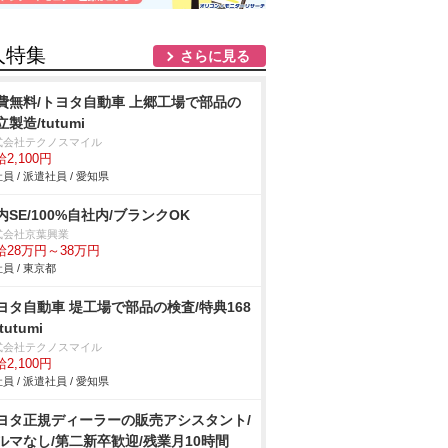
人特集
さらに見る
費無料/トヨタ自動車 上郷工場で部品の
製造/tutumi
式会社テクノスマイル
2,100円
員 / 派遣社員 / 愛知県
内SE/100%自社内/ブランクOK
式会社京葉興業
給28万円～38万円
員 / 東京都
ヨタ自動車 堤工場で部品の検査/特典168
tutumi
式会社テクノスマイル
2,100円
員 / 派遣社員 / 愛知県
ヨタ正規ディーラーの販売アシスタント/
ルマなし/第二新卒歓迎/残業月10時間