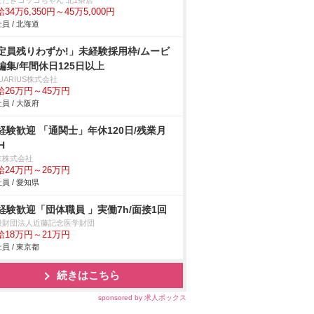
ただきコッコちゃん 北1条店
34万6,350円～45万5,000円
員 / 北海道
定員残りわずか!」未経験採用枠/ムービ
編集/年間休日125日以上
UARIUS株式会社
給26万円～45万円
員 / 大阪府
経験歓迎 「通関士」年休120日/残業月
H
末株式会社
給24万円～26万円
員 / 愛知県
経験歓迎「団体職員 」実働7h/面接1回
般財団法人近藤記念医学財団
給18万円～21万円
員 / 東京都
続きはこちら
sponsored by 求人ボックス