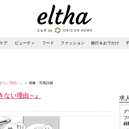
ケア
ビューティ
フード
ファッション
旅行＆おでかけ
ンケア
ダイエット・ボディケア
ヘアスタイル・ヘアアレンジ
きない理由～』
＞ 画像・写真詳細
きない理由～』
求
グ
フ
経