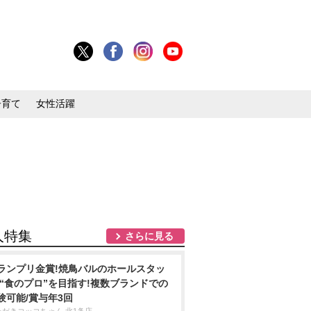
子育て
女性活躍
人特集
さらに見る
ランプリ金賞!焼鳥バルのホールスタッ
/“食のプロ”を目指す!複数ブランドでの
験可能/賞与年3回