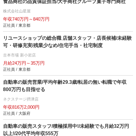
食品商社の品質保証担当/大手商社グループ菓子専門商社
株式会社山星屋
年収740万円～840万円
正社員 / 東京都
リユースショップの総合職 店舗スタッフ・店長候補/未経験
可・研修充実/残業少なめ/住宅手当・社宅制度
古本市場 新小岩店
月給24万円～35万円
正社員 / 東京都
自動車の販売営業/平均年齢29.3歳/転居の無い転職で年収
800万円も目指せる
ネクステージ摂津店
年収816万2,000円
正社員 / 大阪府
自動車の販売スタッフ/積極採用中!/未経験でも月給32万円
以上!/20代平均年収555万