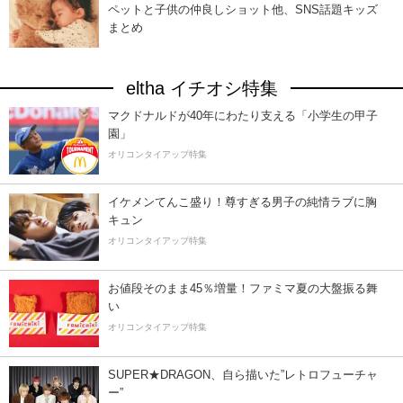
ペットと子供の仲良しショット他、SNS話題キッズ
まとめ
eltha イチオシ特集
マクドナルドが40年にわたり支える「小学生の甲子
園」
オリコンタイアップ特集
イケメンてんこ盛り！尊すぎる男子の純情ラブに胸
キュン
オリコンタイアップ特集
お値段そのまま45％増量！ファミマ夏の大盤振る舞
い
オリコンタイアップ特集
SUPER★DRAGON、自ら描いた”レトロフューチャ
ー”