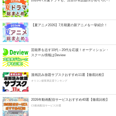
2026年7月夏ドラマも、注目作＆話題作が勢ぞろい！
【夏アニメ2026】7月期夏の新アニメを一挙紹介！
芸能界を志す10代～20代を応援！オーディション・
スクール情報はDeview
漫画読み放題サブスクおすすめ11選【徹底比較】
オリコン顧客満足度ランキング
2026年動画配信サービスおすすめ40選【徹底比較】
CS動画配信サービス20選