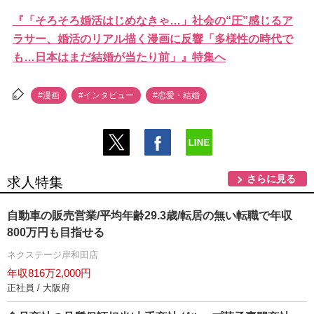
『「そろそろ婚活はじめなきゃ…」社会の“圧”感じるア
ラサー、婚活のリアル描く漫画に反響「多様性の時代で
も…日本はまだ結婚が当たり前」』特集へ
#漫画
#インタビュー
#恋愛・結婚
さらに見る
求人特集
自動車の販売営業/平均年齢29.3歳/転居の無い転職で年収
800万円も目指せる
ネクステージ岸和田店
年収816万2,000円
正社員 / 大阪府