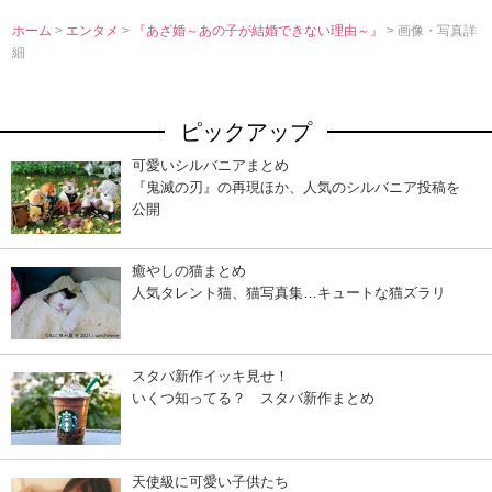
ホーム
>
エンタメ
>
『あざ婚～あの子が結婚できない理由～』
> 画像・写真詳
細
ピックアップ
可愛いシルバニアまとめ
『鬼滅の刃』の再現ほか、人気のシルバニア投稿を
公開
癒やしの猫まとめ
人気タレント猫、猫写真集…キュートな猫ズラリ
スタバ新作イッキ見せ！
いくつ知ってる？ スタバ新作まとめ
天使級に可愛い子供たち