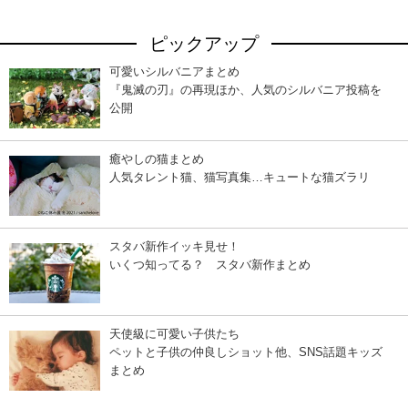
ピックアップ
可愛いシルバニアまとめ
『鬼滅の刃』の再現ほか、人気のシルバニア投稿を
公開
癒やしの猫まとめ
人気タレント猫、猫写真集…キュートな猫ズラリ
スタバ新作イッキ見せ！
いくつ知ってる？ スタバ新作まとめ
天使級に可愛い子供たち
ペットと子供の仲良しショット他、SNS話題キッズ
まとめ