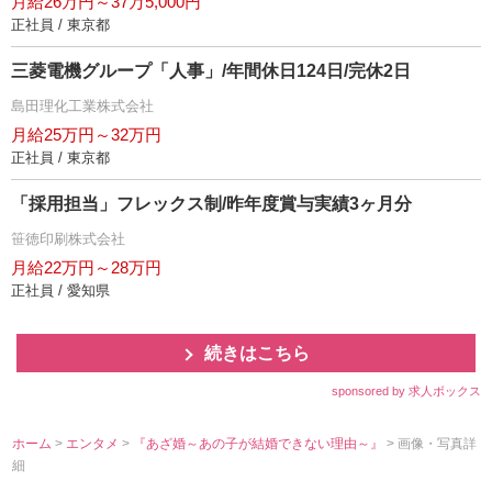
月給26万円～37万5,000円
正社員 / 東京都
三菱電機グループ「人事」/年間休日124日/完休2日
島田理化工業株式会社
月給25万円～32万円
正社員 / 東京都
「採用担当」フレックス制/昨年度賞与実績3ヶ月分
笹徳印刷株式会社
月給22万円～28万円
正社員 / 愛知県
続きはこちら
sponsored by 求人ボックス
ホーム
>
エンタメ
>
『あざ婚～あの子が結婚できない理由～』
> 画像・写真詳
細