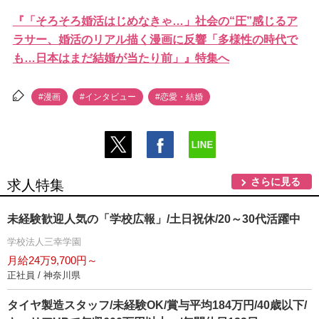
『「そろそろ婚活はじめなきゃ…」社会の“圧”感じるア
ラサー、婚活のリアル描く漫画に反響「多様性の時代で
も…日本はまだ結婚が当たり前」』特集へ
#漫画
#インタビュー
#恋愛・結婚
さらに見る
求人特集
未経験歓迎人気の「学校広報」/土日祝休/20～30代活躍中
学校法人三幸学園
月給24万9,700円～
正社員 / 神奈川県
タイヤ製造スタッフ/未経験OK/賞与平均184万円/40歳以下/