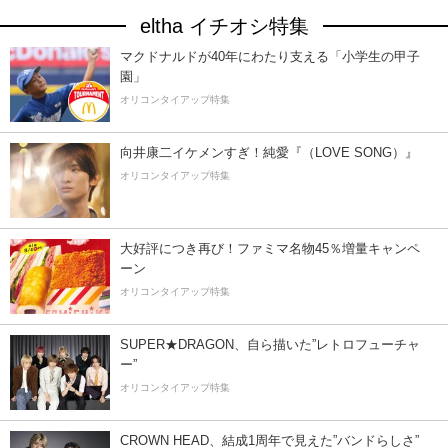
eltha イチオシ特集
マクドナルドが40年にわたり支える「小学生の甲子
園」
オリコンタイアップ特集
向井康二イケメンすぎ！純愛『（LOVE SONG）』
オリコンタイアップ特集
大好評につき再び！ファミマ名物45％増量キャンペ
ーン
オリコンタイアップ特集
SUPER★DRAGON、自ら描いた”レトロフューチャ
ー”
オリコンタイアップ特集
CROWN HEAD、結成1周年で見えた”バンドらしさ”