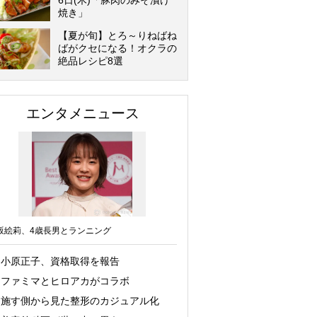
6日(木)「豚肉のみそ漬け
焼き」
【夏が旬】とろ～りねばね
ばがクセになる！オクラの
絶品レシピ8選
エンタメニュース
坂絵莉、4歳長男とランニング
小原正子、資格取得を報告
ファミマとヒロアカがコラボ
施す側から見た整形のカジュアル化