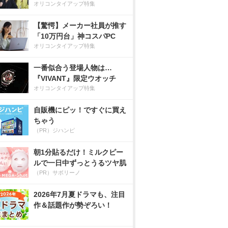
オリコンタイアップ特集
【驚愕】メーカー社員が推す
「10万円台」神コスパPC
オリコンタイアップ特集
一番似合う登場人物は…
『VIVANT』限定ウオッチ
オリコンタイアップ特集
自販機にピッ！ですぐに買え
ちゃう
（PR）ジハンピ
朝1分貼るだけ！ミルクピー
ルで一日中ずっとうるツヤ肌
（PR）サボリーノ
2026年7月夏ドラマも、注目
作＆話題作が勢ぞろい！