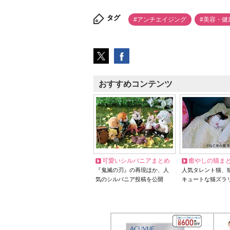
タグ
#アンチエイジング
#美容・健
おすすめコンテンツ
可愛いシルバニアまとめ
癒やしの猫ま
『鬼滅の刃』の再現ほか、人
人気タレント猫、
気のシルバニア投稿を公開
キュートな猫ズラ