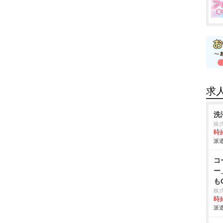
求
洗
株
時給
派遣
コ
ー
も
株
時給
派遣