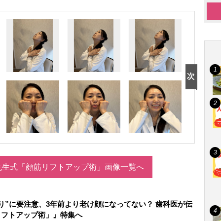
先生式「顔筋リフトアップ術」画像一覧へ
り”に要注意、3年前より老け顔になってない？ 歯科医が伝
リフトアップ術」』特集へ