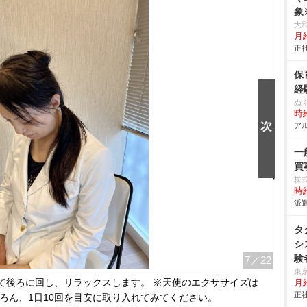
象
対
大
月
務
正社
3
験
保
円
経
女
ぬ
記
時給
アル
一
買
株
時給
派遣
タ
シ
験
7
／22
経
東
て後ろに回し、リラックスします。 ※天使のエクササイズは
月
度
正社
ろん、1日10回を目安に取り入れてみてください。
ー