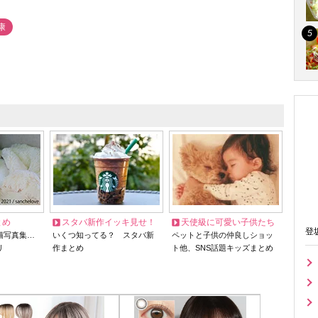
康
とめ
スタバ新作イッキ見せ！
天使級に可愛い子供たち
登
猫写真集…
いくつ知ってる？ スタバ新
ペットと子供の仲良しショッ
リ
作まとめ
ト他、SNS話題キッズまとめ