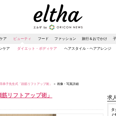
ケア
ビューティ
フード
ファッション
旅行＆おでかけ
ンケア
ダイエット・ボディケア
ヘアスタイル・ヘアアレンジ
田恭子先生式「顔筋リフトアップ術」
＞ 画像・写真詳細
顔筋リフトアップ術」
求
タ
ぐ