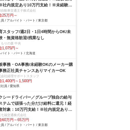
※社内規定あり10万円支給！※未経験者
象※社内規定あり給与保証制度あり：乗
和自動車交通王子株式会社
給25万円～
開始から8ヶ月間35万円その後4ヶ月間
員 / アルバイト・パート / 東京都
0万円の1年間の給与保証を支給！※未経
者対象社宅（単身寮）完備！家賃35,000
育スタッフ/週2日・1日4時間からOK/未
（入居から12ヵ月間）退職金制度あり！
験・無資格歓迎/残業なし
性乗務員大募集しております。女性特集
くもりの森 中央
事 → 会社の特徴をチェック
1,075円～
バイト・パート / 北海道
般事務・OA事務/未経験OKのメーカー購
事務正社員チャンスありマイカーOK
式会社経理サポートスタッフ
1,400円～1,500円
社員 / 愛知県
クシードライバー／グループ独自の給与
ステムで頑張った分だけ給料に還元！経
者対象：10万円支給！※社内規定あり未
験者対象：6ヶ月間35万円の給料保障制
京七福交通株式会社
給60万円～65万円
ありアプリ専門その他ハイヤードライバ
員 / アルバイト・パート / 東京都
も同時募集中♪