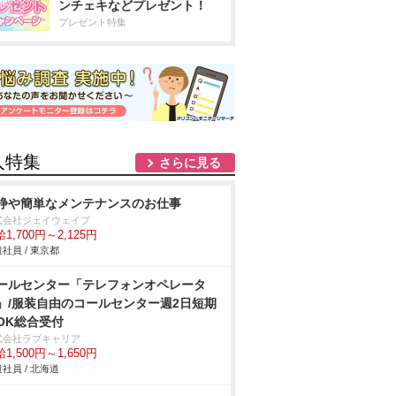
ンチェキなどプレゼント！
プレゼント特集
人特集
さらに見る
浄や簡単なメンテナンスのお仕事
式会社ジェイウェイブ
1,700円～2,125円
社員 / 東京都
ールセンター「テレフォンオペレータ
」/服装自由のコールセンター週2日短期
OK総合受付
式会社ラブキャリア
1,500円～1,650円
社員 / 北海道