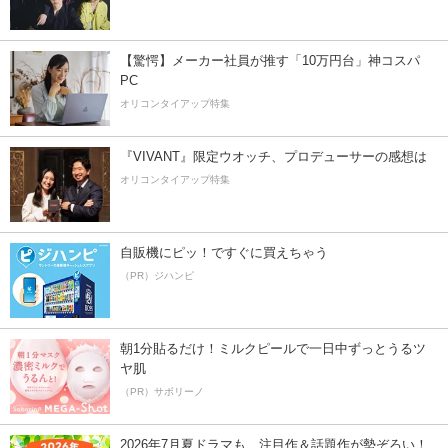
【驚愕】メーカー社員が推す「10万円台」神コスパ
PC
オリコンタイアップ特集
『VIVANT』限定ウオッチ、プロデューサーの感想は
オリコンタイアップ特集
自販機にピッ！ですぐに買えちゃう
（PR）ジハンピ
朝1分貼るだけ！ミルクピールで一日中ずっとうるツ
ヤ肌
（PR）サボリーノ
2026年7月夏ドラマも、注目作＆話題作が勢ぞろい！