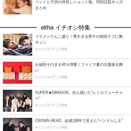
ペットと子供の仲良しショット他、SNS話題キッズ
まとめ
eltha イチオシ特集
イケメンてんこ盛り！尊すぎる男子の純情ラブに胸
キュン
オリコンタイアップ特集
お値段そのまま45％増量！ファミマ夏の大盤振る舞
い
オリコンタイアップ特集
SUPER★DRAGON、自ら描いた”レトロフューチャ
ー”
オリコンタイアップ特集
CROWN HEAD、結成1周年で見えた”バンドらしさ”
オリコンタイアップ特集