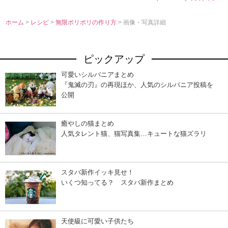
ホーム
>
レシピ
>
無限ポリポリの作り方
> 画像・写真詳細
ピックアップ
可愛いシルバニアまとめ
『鬼滅の刃』の再現ほか、人気のシルバニア投稿を
公開
癒やしの猫まとめ
人気タレント猫、猫写真集…キュートな猫ズラリ
スタバ新作イッキ見せ！
いくつ知ってる？ スタバ新作まとめ
天使級に可愛い子供たち