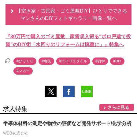
【空き家・古民家・ゴミ屋敷DIY】ひとりでできる
マンさんのDIYフォトギャラリー画像一覧へ
『30万円で購入のゴミ屋敷、家賃収入得る“ボロ戸建て投
資”のDIY術「水回りのリフォームは慎重に」』特集へ
#びっくり
#裏技
#ライフスタイル
#雑学
#DIY
#マネー
さらに見る
求人特集
半導体材料の測定や物性の評価など開発サポート/化学分析
WDB株式会社