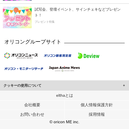
試写会、登壇イベント、サインチェキなどプレゼン
ト！
プレゼント特集
オリコングループサイト
クッキーの使用について
このサイトでは Cookie を使用して、ユーザーに合わせたコンテンツや広告の
elthaとは
表示、ソーシャル メディア機能の提供、広告の表示回数やクリック数の測定を
会社概要
個人情報保護方針
行っています。
また、ユーザーによるサイトの利用状況についても情報を収集し、ソーシャル
お問い合わせ
採用情報
メディアや広告配信、データ解析の各パートナーに提供しています。
各パートナーは、この情報とユーザーが各パートナーに提供した他の情報や、
© oricon ME inc.
ユーザーが各パートナーのサービスを使用したときに収集した他の情報を組み