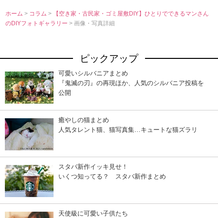
ホーム
>
コラム
>
【空き家・古民家・ゴミ屋敷DIY】ひとりでできるマンさん
のDIYフォトギャラリー
> 画像・写真詳細
ピックアップ
可愛いシルバニアまとめ
『鬼滅の刃』の再現ほか、人気のシルバニア投稿を
公開
癒やしの猫まとめ
人気タレント猫、猫写真集…キュートな猫ズラリ
スタバ新作イッキ見せ！
いくつ知ってる？ スタバ新作まとめ
天使級に可愛い子供たち