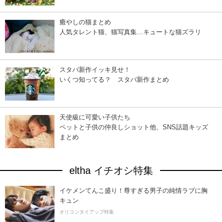
癒やしの猫まとめ
人気タレント猫、猫写真集…キュートな猫ズラリ
スタバ新作イッキ見せ！
いくつ知ってる？ スタバ新作まとめ
天使級に可愛い子供たち
ペットと子供の仲良しショット他、SNS話題キッズ
まとめ
eltha イチオシ特集
イケメンてんこ盛り！尊すぎる男子の純情ラブに胸
キュン
オリコンタイアップ特集