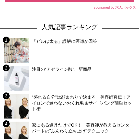
sponsored by 求人ボックス
人気記事ランキング
「ピルは太る」誤解に医師が回答
注目の“アゼライン酸”、新商品
“盛れる自分”は顔まわりで決まる 美容師直伝！ア
イロンで迷わないおくれ毛＆サイドバング簡単セッ
ト術
家にある道具だけでOK！ 美容師が教えるセンター
パートの”ふんわり立ち上げ”テクニック