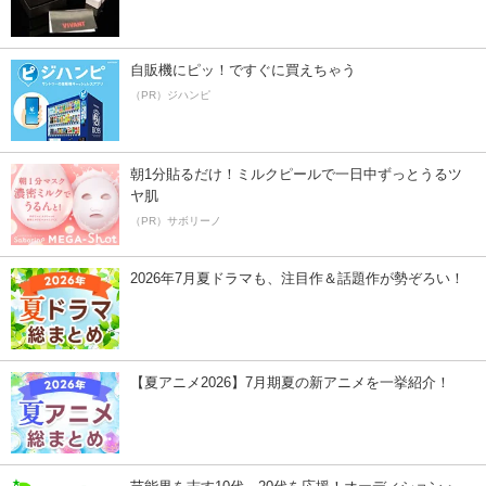
自販機にピッ！ですぐに買えちゃう
（PR）ジハンピ
朝1分貼るだけ！ミルクピールで一日中ずっとうるツ
ヤ肌
（PR）サボリーノ
2026年7月夏ドラマも、注目作＆話題作が勢ぞろい！
【夏アニメ2026】7月期夏の新アニメを一挙紹介！