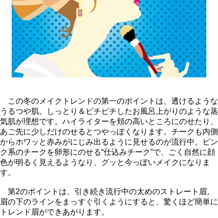
この冬のメイクトレンドの第一のポイントは、透けるような
うるつや肌。しっとり＆ピチピチしたお風呂上がりのような蒸
気肌が理想です。ハイライターを頬の高いところにのせたり、
あご先に少しだけのせるとつやっぽくなります。チークも内側
からホワッと赤みがにじみ出るように見せるのが流行中。ピン
ク系のチークを卵形にのせる“仕込みチーク”で、ごく自然に顔
色が明るく見えるようなり、グッと今っぽいメイクになりま
す。
第2のポイントは、引き続き流行中の太めのストレート眉。
眉の下のラインをまっすぐ引くようにすると、驚くほど簡単に
トレンド眉ができあがります。