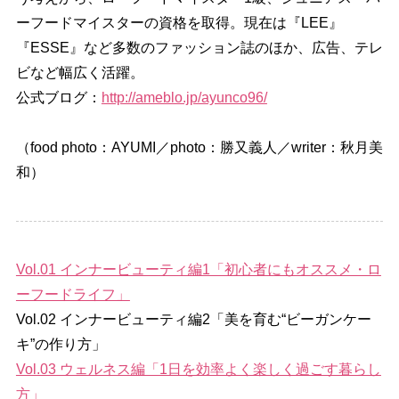
ーフードマイスターの資格を取得。現在は『LEE』
『ESSE』など多数のファッション誌のほか、広告、テレ
ビなど幅広く活躍。
公式ブログ：
http://ameblo.jp/ayunco96/
（food photo：AYUMI／photo：勝又義人／writer：秋月美
和）
Vol.01 インナービューティ編1「初心者にもオススメ・ロ
ーフードライフ」
Vol.02 インナービューティ編2「美を育む“ビーガンケー
キ”の作り方」
Vol.03 ウェルネス編「1日を効率よく楽しく過ごす暮らし
方」