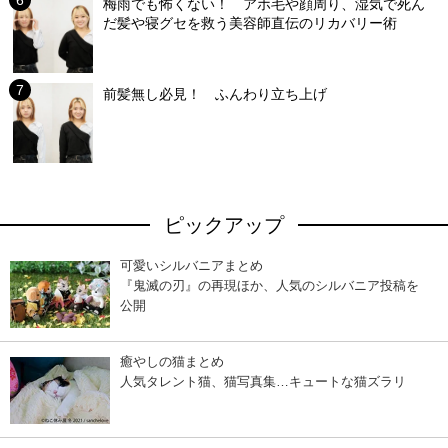
梅雨でも怖くない！ アホ毛や顔周り、湿気で死ん
だ髪や寝グセを救う美容師直伝のリカバリー術
前髪無し必見！ ふんわり立ち上げ
ピックアップ
可愛いシルバニアまとめ
『鬼滅の刃』の再現ほか、人気のシルバニア投稿を
公開
癒やしの猫まとめ
人気タレント猫、猫写真集…キュートな猫ズラリ