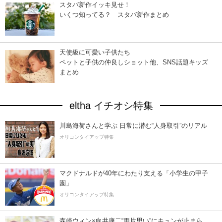
スタバ新作イッキ見せ！
いくつ知ってる？ スタバ新作まとめ
天使級に可愛い子供たち
ペットと子供の仲良しショット他、SNS話題キッズ
まとめ
eltha イチオシ特集
川島海荷さんと学ぶ 日常に潜む“人身取引”のリアル
オリコンタイアップ特集
マクドナルドが40年にわたり支える「小学生の甲子
園」
オリコンタイアップ特集
森崎ウィン×向井康二“両片思い”にキュンが止まら