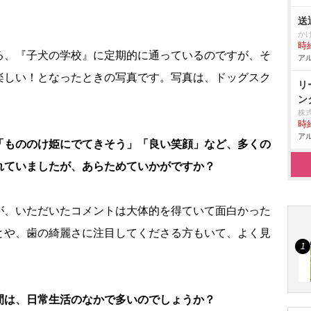
送
か
時給
る、『子犬の学校』に定期的に通っているのですが、そ
アル
楽しい！となったときの写真です。写真は、ドッグスク
リ
ン
株
時給
アル
「もののけ姫にでてきそう」「良い笑顔」など、多くの
れていましたが、あらためていかがですか？
が、いただいたコメントは大体的を得ていて面白かった
とや、歯の綺麗さに注目してくださる方もいて、よく見
」
間は、日常生活のなかで多いのでしょうか？