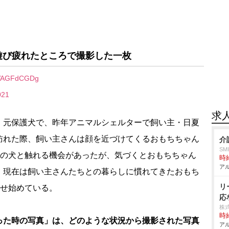
遊び疲れたところで撮影した一枚
/8VAGFdCGDg
021
求
元保護犬で、昨年アニマルシェルターで飼い主・日夏
訪れた際、飼い主さんは顔を近づけてくるおもちちゃん
介
SM
んの犬と触れる機会があったが、気づくとおもちちゃん
時給
アル
。現在は飼い主さんたちとの暮らしに慣れてきたおもち
リ
見せ始めている。
応
株
時給
った時の写真」は、どのような状況から撮影された写真
アル