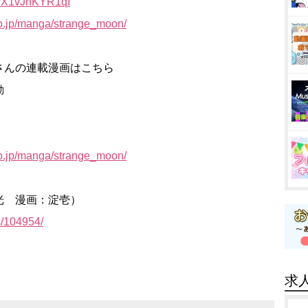
es/X1vJnKYR1qI
o.jp/manga/strange_moon/
さんの連載漫画はこちら
動
o.jp/manga/strange_moon/
光 漫画：淀壱）
s/104954/
求