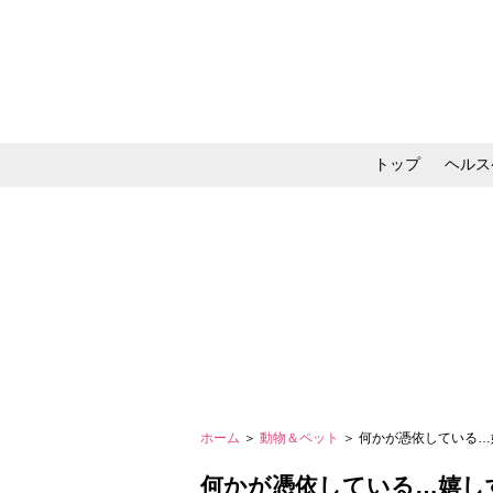
トップ
ヘルス
メイク・コスメ・スキ
ホーム
＞
動物＆ペット
＞ 何かが憑依している…
何かが憑依している…嬉しす