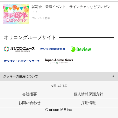
試写会、登壇イベント、サインチェキなどプレゼン
ト！
プレゼント特集
オリコングループサイト
クッキーの使用について
このサイトでは Cookie を使用して、ユーザーに合わせたコンテンツや広告の
elthaとは
表示、ソーシャル メディア機能の提供、広告の表示回数やクリック数の測定を
会社概要
個人情報保護方針
行っています。
また、ユーザーによるサイトの利用状況についても情報を収集し、ソーシャル
お問い合わせ
採用情報
メディアや広告配信、データ解析の各パートナーに提供しています。
各パートナーは、この情報とユーザーが各パートナーに提供した他の情報や、
© oricon ME inc.
ユーザーが各パートナーのサービスを使用したときに収集した他の情報を組み
合わせて使用することがあります。