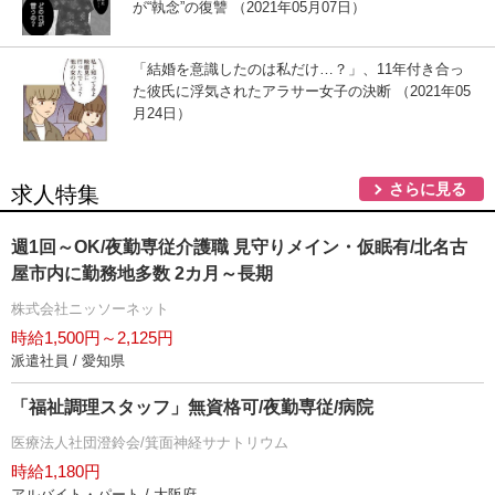
が“執念”の復讐 （2021年05月07日）
「結婚を意識したのは私だけ…？」、11年付き合っ
た彼氏に浮気されたアラサー女子の決断 （2021年05
月24日）
さらに見る
求人特集
週1回～OK/夜勤専従介護職 見守りメイン・仮眠有/北名古
屋市内に勤務地多数 2カ月～長期
株式会社ニッソーネット
時給1,500円～2,125円
派遣社員 / 愛知県
「福祉調理スタッフ」無資格可/夜勤専従/病院
医療法人社団澄鈴会/箕面神経サナトリウム
時給1,180円
アルバイト・パート / 大阪府