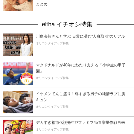
まとめ
eltha イチオシ特集
川島海荷さんと学ぶ 日常に潜む“人身取引”のリアル
オリコンタイアップ特集
マクドナルドが40年にわたり支える「小学生の甲子
園」
オリコンタイアップ特集
イケメンてんこ盛り！尊すぎる男子の純情ラブに胸
キュン
オリコンタイアップ特集
デカすぎ都市伝説発生!?ファミマ45％増量作戦再来
オリコンタイアップ特集