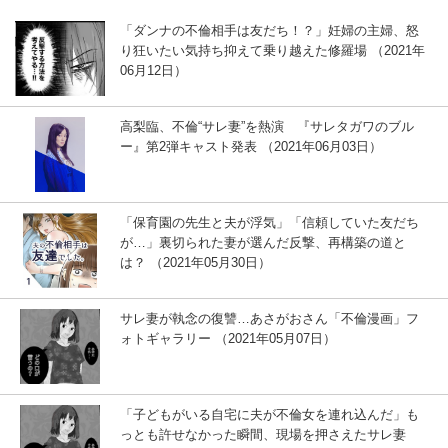
「ダンナの不倫相手は友だち！？」妊婦の主婦、怒
り狂いたい気持ち抑えて乗り越えた修羅場 （2021年
06月12日）
高梨臨、不倫“サレ妻”を熱演 『サレタガワのブル
ー』第2弾キャスト発表 （2021年06月03日）
「保育園の先生と夫が浮気」「信頼していた友だち
が…」裏切られた妻が選んだ反撃、再構築の道と
は？ （2021年05月30日）
サレ妻が執念の復讐…あさがおさん「不倫漫画」フ
ォトギャラリー （2021年05月07日）
「子どもがいる自宅に夫が不倫女を連れ込んだ」も
っとも許せなかった瞬間、現場を押さえたサレ妻