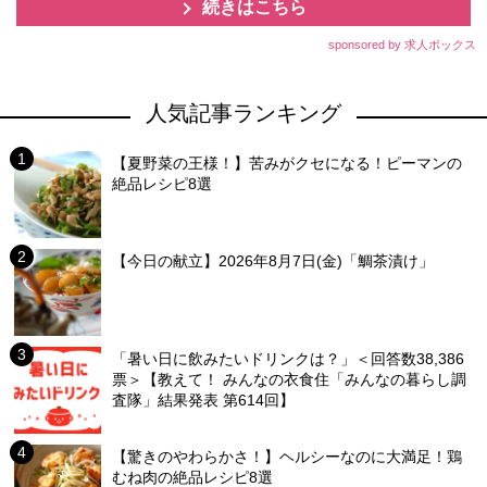
続きはこちら
sponsored by 求人ボックス
人気記事ランキング
【夏野菜の王様！】苦みがクセになる！ピーマンの
絶品レシピ8選
【今日の献立】2026年8月7日(金)「鯛茶漬け」
「暑い日に飲みたいドリンクは？」＜回答数38,386
票＞【教えて！ みんなの衣食住「みんなの暮らし調
査隊」結果発表 第614回】
【驚きのやわらかさ！】ヘルシーなのに大満足！鶏
むね肉の絶品レシピ8選