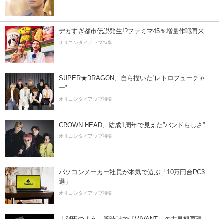
デカすぎ都市伝説発生!?ファミマ45％増量作戦再来
オリコンタイアップ特集
SUPER★DRAGON、自ら描いた”レトロフューチャ
ー”
オリコンタイアップ特集
CROWN HEAD、結成1周年で見えた”バンドらしさ”
オリコンタイアップ特集
パソコンメーカー社員が本気で選ぶ「10万円台PC3
選」
オリコンタイアップ特集
「別班のよう」腕時計で『VIVANT』の世界観再現