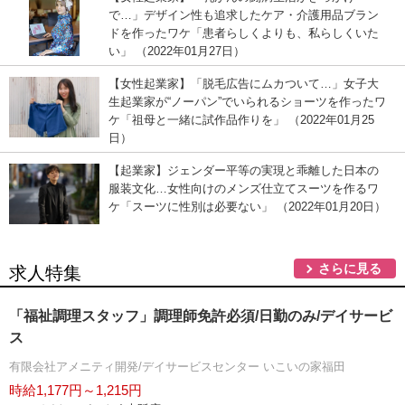
で…」デザイン性も追求したケア・介護用品ブラン
ドを作ったワケ「患者らしくよりも、私らしくいた
い」 （2022年01月27日）
【女性起業家】「脱毛広告にムカついて…」女子大
生起業家が“ノーパン”でいられるショーツを作ったワ
ケ「祖母と一緒に試作品作りを」 （2022年01月25
日）
【起業家】ジェンダー平等の実現と乖離した日本の
服装文化…女性向けのメンズ仕立てスーツを作るワ
ケ「スーツに性別は必要ない」 （2022年01月20日）
さらに見る
求人特集
「福祉調理スタッフ」調理師免許必須/日勤のみ/デイサービ
ス
有限会社アメニティ開発/デイサービスセンター いこいの家福田
時給1,177円～1,215円