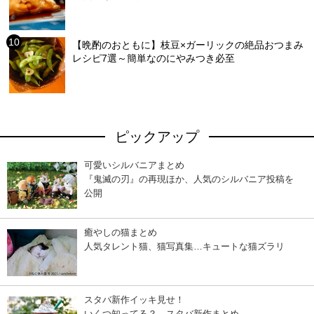
【晩酌のおともに】枝豆×ガーリックの絶品おつまみ
レシピ7選～簡単なのにやみつき必至
ピックアップ
可愛いシルバニアまとめ
『鬼滅の刃』の再現ほか、人気のシルバニア投稿を
公開
癒やしの猫まとめ
人気タレント猫、猫写真集…キュートな猫ズラリ
スタバ新作イッキ見せ！
いくつ知ってる？ スタバ新作まとめ