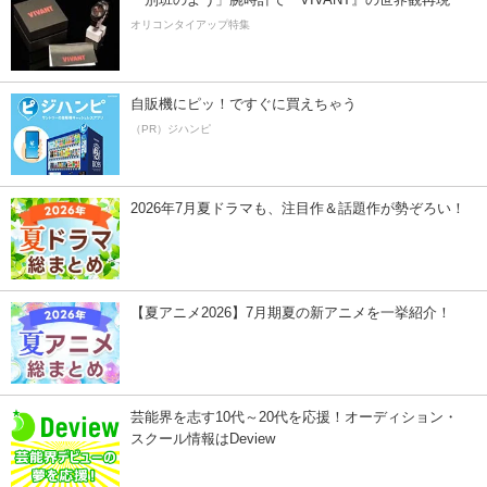
オリコンタイアップ特集
自販機にピッ！ですぐに買えちゃう
（PR）ジハンピ
2026年7月夏ドラマも、注目作＆話題作が勢ぞろい！
【夏アニメ2026】7月期夏の新アニメを一挙紹介！
芸能界を志す10代～20代を応援！オーディション・
スクール情報はDeview