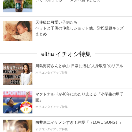
天使級に可愛い子供たち
ペットと子供の仲良しショット他、SNS話題キッズ
まとめ
eltha イチオシ特集
川島海荷さんと学ぶ 日常に潜む“人身取引”のリアル
オリコンタイアップ特集
マクドナルドが40年にわたり支える「小学生の甲子
園」
オリコンタイアップ特集
向井康二イケメンすぎ！純愛『（LOVE SONG）』
オリコンタイアップ特集