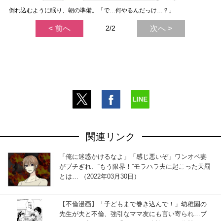
倒れ込むように眠り、朝の準備。「で…何やるんだっけ…？」
< 前へ
2/2
次へ >
関連リンク
「俺に迷惑かけるなよ」「感じ悪いぞ」ワンオペ妻
がブチぎれ、“もう限界！”モラハラ夫に起こった天罰
とは… （2022年03月30日）
【不倫漫画】「子どもまで巻き込んで！」幼稚園の
先生が夫と不倫、強引なママ友にも言い寄られ…ブ