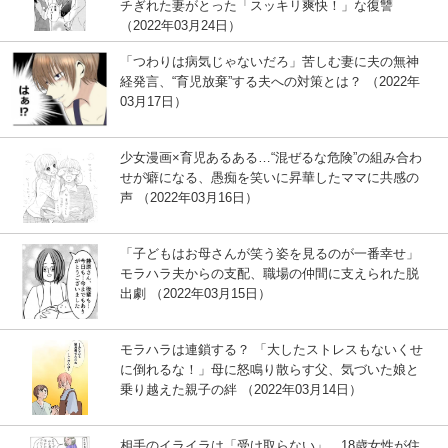
チぎれた妻がとった「スッキリ爽快！」な復讐
（2022年03月24日）
「つわりは病気じゃないだろ」苦しむ妻に夫の無神
経発言、“育児放棄”する夫への対策とは？ （2022年
03月17日）
少女漫画×育児あるある…“混ぜるな危険”の組み合わ
せが癖になる、愚痴を笑いに昇華したママに共感の
声 （2022年03月16日）
「子どもはお母さんが笑う姿を見るのが一番幸せ」
モラハラ夫からの支配、職場の仲間に支えられた脱
出劇 （2022年03月15日）
モラハラは連鎖する？ 「大したストレスもないくせ
に倒れるな！」母に怒鳴り散らす父、気づいた娘と
乗り越えた親子の絆 （2022年03月14日）
相手のイライラは「受け取らない」 18歳女性が住