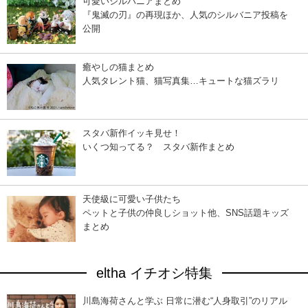
可愛いシルバニアまとめ
『鬼滅の刃』の再現ほか、人気のシルバニア投稿を
公開
癒やしの猫まとめ
人気タレント猫、猫写真集…キュートな猫ズラリ
スタバ新作イッキ見せ！
いくつ知ってる？ スタバ新作まとめ
天使級に可愛い子供たち
ペットと子供の仲良しショット他、SNS話題キッズ
まとめ
eltha イチオシ特集
川島海荷さんと学ぶ 日常に潜む“人身取引”のリアル