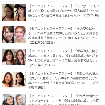
【ダイエットビフォーアフター】「デブは1日にして
成らず」30キロ減量のブロガー、収入は増えたが体
型によって人生の幸福度は変わらない （2022年06月
13日）
【ダイエットビフォーアフター】「その姿やばい
よ…」26キロ減量に成功した食べることが大好きな
27歳会社員「物がスムーズに拾えるようになった」
（2021年06月21日）
【ダイエットビフォーアフター】「肥満写真公開が
戒めに…」炎上に屈しない40キロ減量成功者が語る
SNSとの付き合い方「もう二度と戻る姿ではない」
（2021年06月14日）
【ダイエットビフォーアフター】「男性からの扱わ
れ方が180度変わった」40キロの減量に成功した27
歳バツイチ女性「信頼や評価が高くなった」 （2021
年05月18日）
【ダイエットビフォーアフター】「取引先の男性か
らアプローチも…」半年で20キロ減量に成功した27