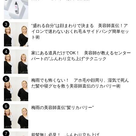
“盛れる自分”は顔まわりで決まる 美容師直伝！ア
イロンで迷わないおくれ毛＆サイドバング簡単セッ
ト術
家にある道具だけでOK！ 美容師が教えるセンター
パートの”ふんわり立ち上げ”テクニック
梅雨でも怖くない！ アホ毛や顔周り、湿気で死ん
だ髪や寝グセを救う美容師直伝のリカバリー術
梅雨の美容師直伝”髪リカバリー”
前髪無し必見！ ふんわり立ち上げ