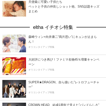
天使級に可愛い子供たち
ペットと子供の仲良しショット他、SNS話題キッズ
まとめ
eltha イチオシ特集
森崎ウィン×向井康二“両片思い”にキュンが止まら
ん！
オリコンタイアップ特集
大好評につき再び！ファミマ名物45％増量キャンペ
ーン
オリコンタイアップ特集
SUPER★DRAGON、自ら描いた”レトロフューチャ
ー”
オリコンタイアップ特集
CROWN HEAD、結成1周年で見えた”バンドらしさ”