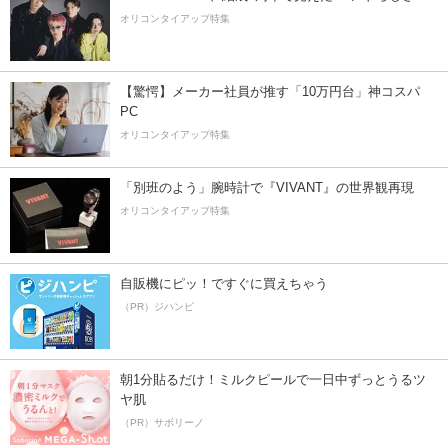
オリコンタイアップ特集
【驚愕】メーカー社員が推す「10万円台」神コスパ
PC
オリコンタイアップ特集
「別班のよう」腕時計で『VIVANT』の世界観再現
オリコンタイアップ特集
自販機にピッ！ですぐに買えちゃう
（PR）ジハンピ
朝1分貼るだけ！ミルクピールで一日中ずっとうるツ
ヤ肌
（PR）サボリーノ