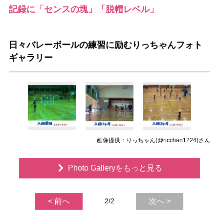
記録に「センスの塊」「脱帽レベル」
日々バレーボールの練習に励むりっちゃんフォト
ギャラリー
画像提供：りっちゃん(@ricchan1224)さん
Photo Galleryをもっと見る
< 前へ
2/2
次へ >