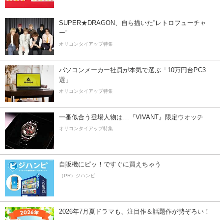
SUPER★DRAGON、自ら描いた”レトロフューチャ
ー”
オリコンタイアップ特集
パソコンメーカー社員が本気で選ぶ「10万円台PC3
選」
オリコンタイアップ特集
一番似合う登場人物は…『VIVANT』限定ウオッチ
オリコンタイアップ特集
自販機にピッ！ですぐに買えちゃう
（PR）ジハンピ
2026年7月夏ドラマも、注目作＆話題作が勢ぞろい！