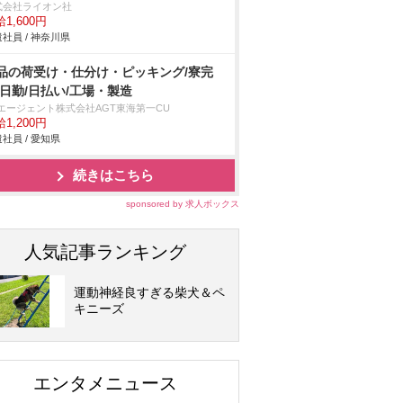
式会社ライオン社
1,600円
社員 / 神奈川県
品の荷受け・仕分け・ピッキング/寮完
/日勤/日払い/工場・製造
Tエージェント株式会社AGT東海第一CU
1,200円
社員 / 愛知県
続きはこちら
sponsored by 求人ボックス
人気記事ランキング
運動神経良すぎる柴犬＆ペ
キニーズ
エンタメニュース