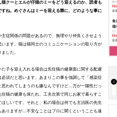
ん猫クーとエルが仔猫のミーをどう迎えるのか、読者も
株
時給
ですね。めぐさんはミーを迎える際に、どのような事に
派遣
食
備
U
主従関係の問題があるので、無理やり仲良くさせよう
時給
派遣
思います。猫は猫同士のコミュニケーションの取り方が
りました。
た子を迎え入れる場合は先住猫の健康面に関する配慮
は必須だと思います。あまりこの事を強調して「感染症
と思われてしまうのも嫌なんですけど…万が一陽性だっ
先住猫の健康も保たれ、工夫次第で同じお家で暮らすこ
てほしいです。それと、私の場合は何でも主治医の先生
もありますが…不安なことはプロに聞くということも遠