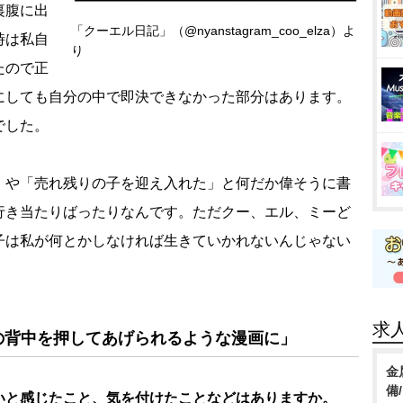
裏腹に出
「クーエル日記」（@nyanstagram_coo_elza）よ
時は私自
り
たので正
にしても自分の中で即決できなかった部分はあります。
でした。
や「売れ残りの子を迎え入れた」と何だか偉そうに書
行き当たりばったりなんです。ただクー、エル、ミーど
子は私が何とかしなければ生きていかれないんじゃない
求
の背中を押してあげられるような漫画に」
金
備
いと感じたこと、気を付けたことなどはありますか。