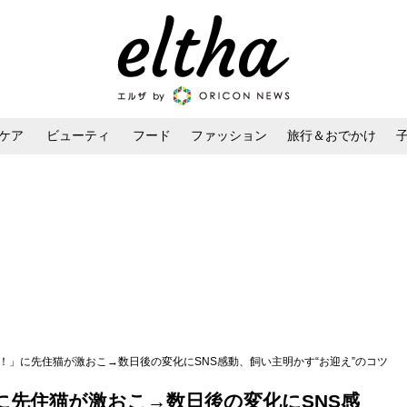
ケア
ビューティ
フード
ファッション
旅行＆おでかけ
ンケア
ダイエット・ボディケア
ヘアスタイル・ヘアアレンジ
！」に先住猫が激おこ→数日後の変化にSNS感動、飼い主明かす“お迎え”のコツ
に先住猫が激おこ→数日後の変化にSNS感