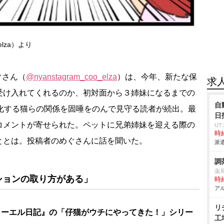
elza）より
ぐさん（
@nyanstagram_coo_elza
）は、今年、新たな保
求
受け入れてくれるのか、初対面から３姉妹になるまでの
自
変化する猫らの関係を固唾をのんで見守る読者が続出。最
日
コメントが寄せられた。ペットに兄弟姉妹を迎える際の
U
時給
ととは。投稿者のめぐさんに話を聞いた。
派遣
調
薬
ションの取り方がある」
時給
アル
リ
る『クーエル日記』の「仔猫がウチにやってきた！」シリー
工