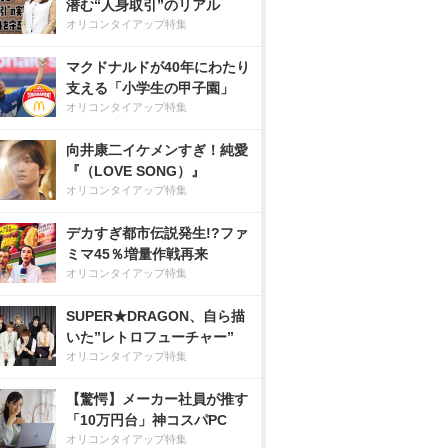
潜む“人身取引”のリアル
オリコンタイアップ特集
マクドナルドが40年にわたり
支える「小学生の甲子園」
オリコンタイアップ特集
向井康二イケメンすぎ！純愛
『（LOVE SONG）』
オリコンタイアップ特集
デカすぎ都市伝説発生!?ファ
ミマ45％増量作戦再来
オリコンタイアップ特集
SUPER★DRAGON、自ら描
いた”レトロフューチャー”
オリコンタイアップ特集
【驚愕】メーカー社員が推す
「10万円台」神コスパPC
オリコンタイアップ特集