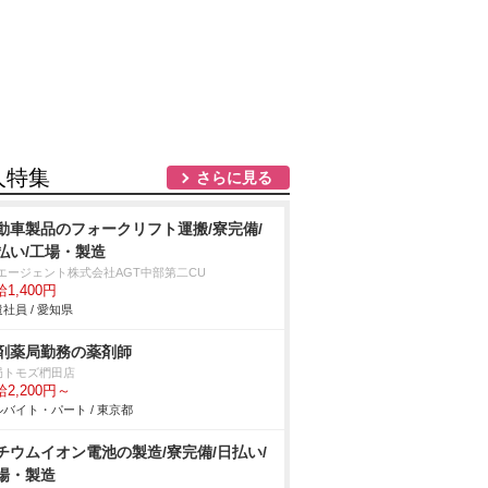
人特集
さらに見る
動車製品のフォークリフト運搬/寮完備/
払い/工場・製造
Tエージェント株式会社AGT中部第二CU
1,400円
社員 / 愛知県
剤薬局勤務の薬剤師
局トモズ椚田店
2,200円～
バイト・パート / 東京都
チウムイオン電池の製造/寮完備/日払い/
場・製造