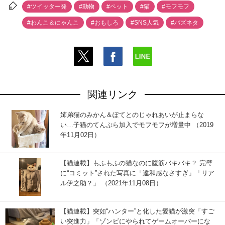
#ツイッター発
#動物
#ペット
#猫
#モフモフ
#わんこ＆にゃんこ
#おもしろ
#SNS人気
#バズネタ
関連リンク
姉弟猫のみかん＆ぽてとのじゃれあいが止まらな
い…子猫のてんぷら加入でモフモフが増量中 （2019
年11月02日）
【猫連載】もふもふの猫なのに腹筋バキバキ？ 完璧
に“コミット”された写真に「違和感なさすぎ」「リア
ル伊之助？」 （2021年11月08日）
【猫連載】突如“ハンター”と化した愛猫が激突「すご
い突進力」「ゾンビにやられてゲームオーバーにな