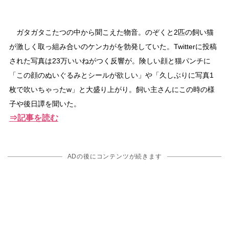
ガタガタこたつの中から聞こえた物音。のぞくと2匹の飼い猫
が激しく取っ組み合いのケンカがを勃発していた。Twitterに投稿
された写真は23万いいねがつく反響が。険しい顔と猫パンチに
「この顔のぬいぐるみとシールが欲しい」や「久しぶりに写真1
枚で吹いちゃったw」と大盛り上がり。飼い主さんにこの時の様
子や後日譚を聞いた。
⇒記事を読む
ADの後にコンテンツが続きます