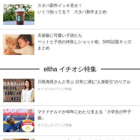
スタバ新作イッキ見せ！
いくつ知ってる？ スタバ新作まとめ
天使級に可愛い子供たち
ペットと子供の仲良しショット他、SNS話題キッズ
まとめ
eltha イチオシ特集
川島海荷さんと学ぶ 日常に潜む“人身取引”のリアル
オリコンタイアップ特集
マクドナルドが40年にわたり支える「小学生の甲子
園」
オリコンタイアップ特集