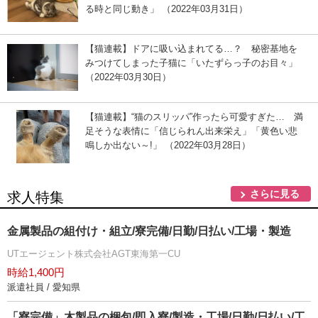
る時と同じ動き」 （2022年03月31日）
【猫連載】ドアに吸い込まれてる…？ 秘密基地を
みつけてしまった子猫に「いたずらっ子のお目々」
（2022年03月30日）
【猫連載】“猫のスリッパ”作ったら可愛すぎた… 満
足そうな表情に「信じられん出来栄え」「黄色い悲
鳴しか出ない～!」 （2022年03月28日）
さらに見る
求人特集
金属製品の組付け・組立/寮完備/日勤/日払い/工場・製造
UTエージェント株式会社AGT東海第一CU
時給1,400円
派遣社員 / 愛知県
「寮完備」木製品の梱包/即入寮/製造・工場/日勤/日払い/工