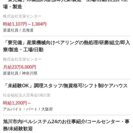
場・製造
株式会社京栄センター
時給1,107円～1,384円
派遣社員 / 北海道
「寮完備」産業機械向けベアリングの熱処理/研磨/組立/即入
寮/製造・工場/日勤
株式会社京栄センター
月給23万6,000円
派遣社員 / 神奈川県
「未経験OK」調理スタッフ/無資格可/シフト制/ケアハウス
社会福祉法人百寿会/鴻の里
時給1,200円～
アルバイト・パート / 大阪府
旭川市内/ベルシステム24のお仕事紹介/コールセンター・事
務/未経験歓迎