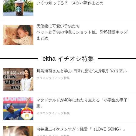
いくつ知ってる？ スタバ新作まとめ
天使級に可愛い子供たち
ペットと子供の仲良しショット他、SNS話題キッズ
まとめ
eltha イチオシ特集
川島海荷さんと学ぶ 日常に潜む“人身取引”のリアル
オリコンタイアップ特集
マクドナルドが40年にわたり支える「小学生の甲子
園」
オリコンタイアップ特集
向井康二イケメンすぎ！純愛『（LOVE SONG）』