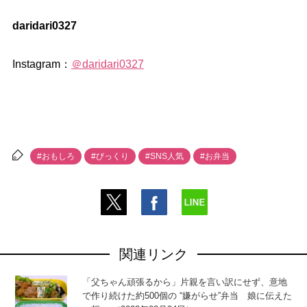
daridari0327
Instagram：
＠daridari0327
#おもしろ
#びっくり
#SNS人気
#お弁当
関連リンク
「父ちゃん頑張るから」片親を言い訳にせず、意地
で作り続けた約500個の “嫌がらせ”弁当 娘に伝えた