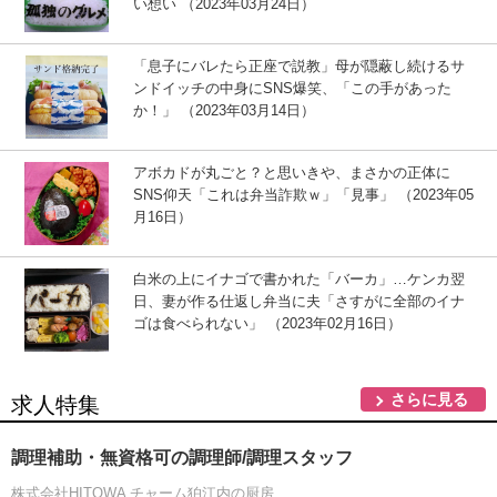
い想い （2023年03月24日）
「息子にバレたら正座で説教」母が隠蔽し続けるサ
ンドイッチの中身にSNS爆笑、「この手があった
か！」 （2023年03月14日）
アボカドが丸ごと？と思いきや、まさかの正体に
SNS仰天「これは弁当詐欺ｗ」「見事」 （2023年05
月16日）
白米の上にイナゴで書かれた「バーカ」…ケンカ翌
日、妻が作る仕返し弁当に夫「さすがに全部のイナ
ゴは食べられない」 （2023年02月16日）
さらに見る
求人特集
調理補助・無資格可の調理師/調理スタッフ
株式会社HITOWA チャーム狛江内の厨房