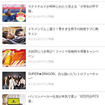
マクドナルドが40年にわたり支える「小学生の甲子
園」
オリコンタイアップ特集
イケメンてんこ盛り！尊すぎる男子の純情ラブに胸
キュン
オリコンタイアップ特集
大好評につき再び！ファミマ名物45％増量キャンペ
ーン
オリコンタイアップ特集
SUPER★DRAGON、自ら描いた”レトロフューチャ
ー”
オリコンタイアップ特集
パソコンメーカー社員が本気で選ぶ「10万円台PC3
選」