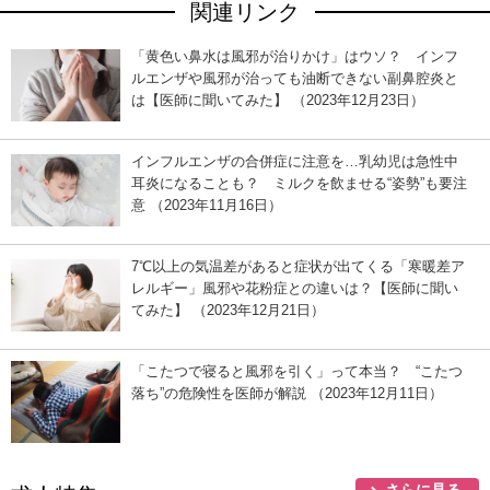
関連リンク
「黄色い鼻水は風邪が治りかけ」はウソ？ インフ
ルエンザや風邪が治っても油断できない副鼻腔炎と
は【医師に聞いてみた】 （2023年12月23日）
インフルエンザの合併症に注意を…乳幼児は急性中
耳炎になることも？ ミルクを飲ませる“姿勢”も要注
意 （2023年11月16日）
7℃以上の気温差があると症状が出てくる「寒暖差ア
レルギー」風邪や花粉症との違いは？【医師に聞い
てみた】 （2023年12月21日）
「こたつで寝ると風邪を引く」って本当？ “こたつ
落ち”の危険性を医師が解説 （2023年12月11日）
さらに見る