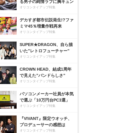
る男子の純情ラブに胸キュン
オリコンタイアップ特集
デカすぎ都市伝説発生!?ファ
ミマ45％増量作戦再来
オリコンタイアップ特集
SUPER★DRAGON、自ら描
いた”レトロフューチャー”
オリコンタイアップ特集
CROWN HEAD、結成1周年
で見えた”バンドらしさ”
オリコンタイアップ特集
パソコンメーカー社員が本気
で選ぶ「10万円台PC3選」
オリコンタイアップ特集
『VIVANT』限定ウオッチ、
プロデューサーの感想は
オリコンタイアップ特集