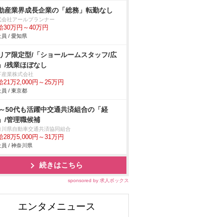
動産業界成長企業の「総務」転勤なし
式会社アールプランナー
給30万円～40万円
員 / 愛知県
リア限定型/「ショールームスタッフ/広
」/残業ほぼなし
下産業株式会社
21万2,000円～25万円
員 / 東京都
0～50代も活躍中交通共済組合の「経
」/管理職候補
奈川県自動車交通共済協同組合
28万5,000円～31万円
員 / 神奈川県
続きはこちら
sponsored by 求人ボックス
エンタメニュース