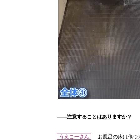
――注意することはありますか？
うえこーさん
お風呂の床は傷つき