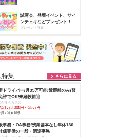
試写会、登壇イベント、サイ
ンチェキなどプレゼント！
プレゼント特集
人特集
さらに見る
型ドライバー/月35万可能/近距離のみ/普
免許でOK/未経験歓迎
式会社タカスズ
31万3,000円～35万円
員 / 神奈川県
般事務・OA事務/残業基本なし年休130
社保完備の一般・調達事務