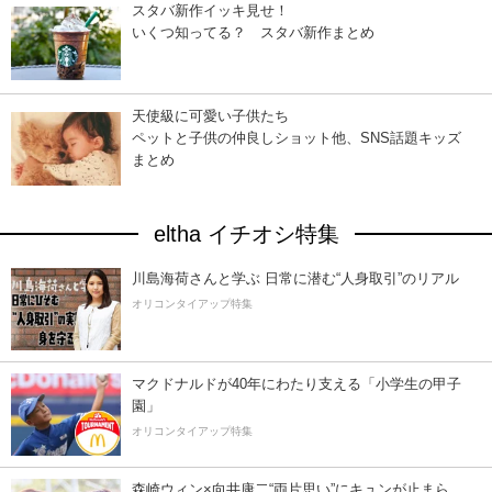
スタバ新作イッキ見せ！
いくつ知ってる？ スタバ新作まとめ
天使級に可愛い子供たち
ペットと子供の仲良しショット他、SNS話題キッズ
まとめ
eltha イチオシ特集
川島海荷さんと学ぶ 日常に潜む“人身取引”のリアル
オリコンタイアップ特集
マクドナルドが40年にわたり支える「小学生の甲子
園」
オリコンタイアップ特集
森崎ウィン×向井康二“両片思い”にキュンが止まら