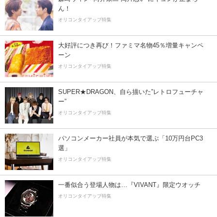
ん！
オリコンタイアップ特集
大好評につき再び！ファミマ名物45％増量キャンペ
ーン
オリコンタイアップ特集
SUPER★DRAGON、自ら描いた”レトロフューチャ
ー”
オリコンタイアップ特集
パソコンメーカー社員が本気で選ぶ「10万円台PC3
選」
オリコンタイアップ特集
一番似合う登場人物は…『VIVANT』限定ウオッチ
オリコンタイアップ特集