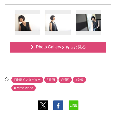
Photo Galleryをもっと見る
#俳優インタビュー
#映画
#邦画
#女優
#Prime Video