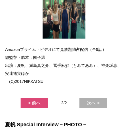
Amazonプライム・ビデオにて見放題独占配信（全9話）
総監督・脚本：園子温
出演：夏帆、満島真之介、冨手麻妙（とみてあみ）、神楽坂恵、
安達祐実ほか
(C)2017NIKKATSU
< 前へ
2/2
次へ >
夏帆 Special Interview－PHOTO－