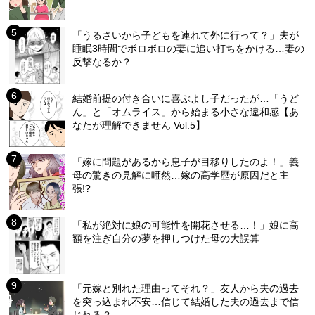
「うるさいから子どもを連れて外に行って？」夫が
睡眠3時間でボロボロの妻に追い打ちをかける…妻の
反撃なるか？
結婚前提の付き合いに喜ぶよし子だったが…「うど
ん」と「オムライス」から始まる小さな違和感【あ
なたが理解できません Vol.5】
「嫁に問題があるから息子が目移りしたのよ！」義
母の驚きの見解に唖然…嫁の高学歴が原因だと主
張!?
「私が絶対に娘の可能性を開花させる…！」娘に高
額を注ぎ自分の夢を押しつけた母の大誤算
「元嫁と別れた理由ってそれ？」友人から夫の過去
を突っ込まれ不安…信じて結婚した夫の過去まで信