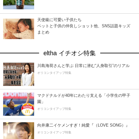
天使級に可愛い子供たち
ペットと子供の仲良しショット他、SNS話題キッズ
まとめ
eltha イチオシ特集
川島海荷さんと学ぶ 日常に潜む“人身取引”のリアル
オリコンタイアップ特集
マクドナルドが40年にわたり支える「小学生の甲子
園」
オリコンタイアップ特集
向井康二イケメンすぎ！純愛『（LOVE SONG）』
オリコンタイアップ特集