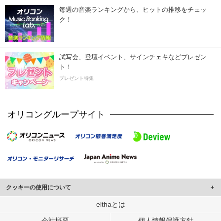
毎週の音楽ランキングから、ヒットの推移をチェッ
ク！
試写会、登壇イベント、サインチェキなどプレゼン
ト！
プレゼント特集
オリコングループサイト
クッキーの使用について
このサイトでは Cookie を使用して、ユーザーに合わせたコンテンツや広告の
elthaとは
表示、ソーシャル メディア機能の提供、広告の表示回数やクリック数の測定を
会社概要
個人情報保護方針
行っています。