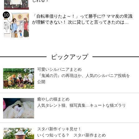
じれる？
「自転車借りたよ～！」って勝手に!? ママ友の常識
が理解できない！ 次に貸してと言ってきたのは…
ピックアップ
可愛いシルバニアまとめ
『鬼滅の刃』の再現ほか、人気のシルバニア投稿を
公開
癒やしの猫まとめ
人気タレント猫、猫写真集…キュートな猫ズラリ
スタバ新作イッキ見せ！
いくつ知ってる？ スタバ新作まとめ