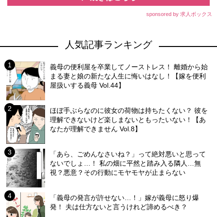
sponsored by 求人ボックス
人気記事ランキング
義母の便利屋を卒業してノーストレス！ 離婚から始
まる妻と娘の新たな人生に悔いはなし！【嫁を便利
屋扱いする義母 Vol.44】
ほぼ手ぶらなのに彼女の荷物は持ちたくない？ 彼を
理解できないけど楽しまないともったいない！【あ
なたが理解できません Vol.8】
「あら、ごめんなさいね？」って絶対悪いと思って
ないでしょ…！ 私の畑に平然と踏み入る隣人…無
視？悪意？その行動にモヤモヤが止まらない
「義母の発言が許せない…！」嫁が義母に怒り爆
発！ 夫は仕方ないと言うけれど諦めるべき？