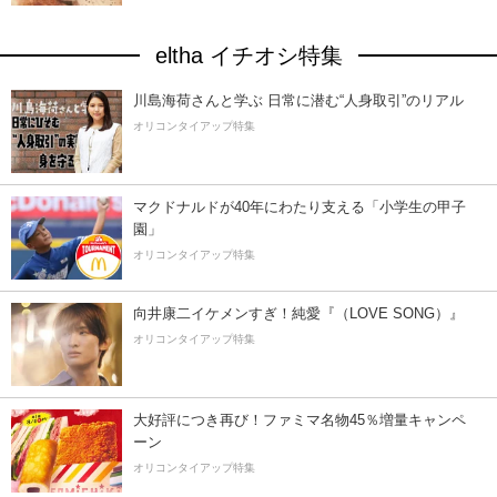
eltha イチオシ特集
川島海荷さんと学ぶ 日常に潜む“人身取引”のリアル
オリコンタイアップ特集
マクドナルドが40年にわたり支える「小学生の甲子
園」
オリコンタイアップ特集
向井康二イケメンすぎ！純愛『（LOVE SONG）』
オリコンタイアップ特集
大好評につき再び！ファミマ名物45％増量キャンペ
ーン
オリコンタイアップ特集