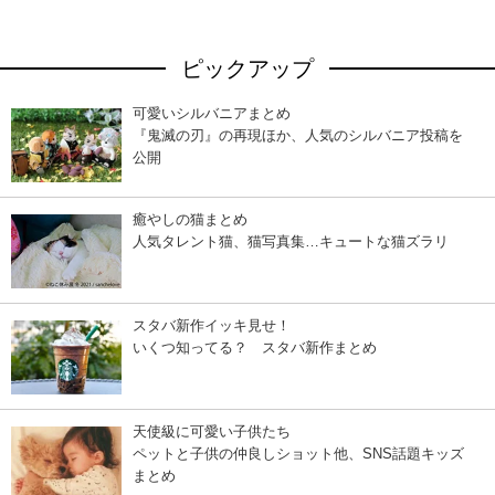
ピックアップ
可愛いシルバニアまとめ
『鬼滅の刃』の再現ほか、人気のシルバニア投稿を
公開
癒やしの猫まとめ
人気タレント猫、猫写真集…キュートな猫ズラリ
スタバ新作イッキ見せ！
いくつ知ってる？ スタバ新作まとめ
天使級に可愛い子供たち
ペットと子供の仲良しショット他、SNS話題キッズ
まとめ