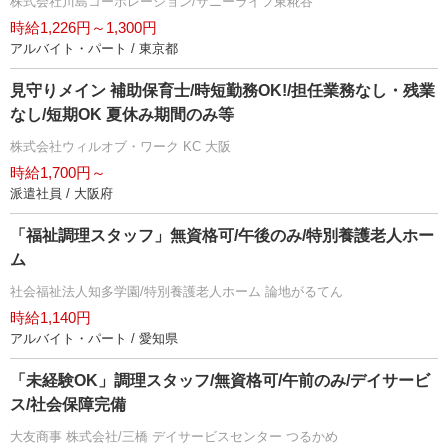
株式会社川島コーポレーション/サニーライフ東糀谷
時給1,226円～1,300円
アルバイト・パート / 東京都
見守りメイン 補助保育士/時短勤務OK!/担任業務なし・残業
なし/短期OK 夏休み期間のみ等
株式会社ウィルオブ・ワーク KC 大阪
時給1,700円～
派遣社員 / 大阪府
「福祉調理スタッフ」無資格可/午後のみ/特別養護老人ホー
ム
社会福祉法人知多学園/特別養護老人ホーム 論地がるてん
時給1,140円
アルバイト・パート / 愛知県
「未経験OK」調理スタッフ/無資格可/午前のみ/デイサービ
ス/社会保障完備
大友商事 株式会社/三橋 デイサービスセンター つるかめ