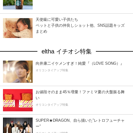
天使級に可愛い子供たち
ペットと子供の仲良しショット他、SNS話題キッズ
まとめ
eltha イチオシ特集
向井康二イケメンすぎ！純愛『（LOVE SONG）』
オリコンタイアップ特集
お値段そのまま45％増量！ファミマ夏の大盤振る舞
い
オリコンタイアップ特集
SUPER★DRAGON、自ら描いた”レトロフューチャ
ー”