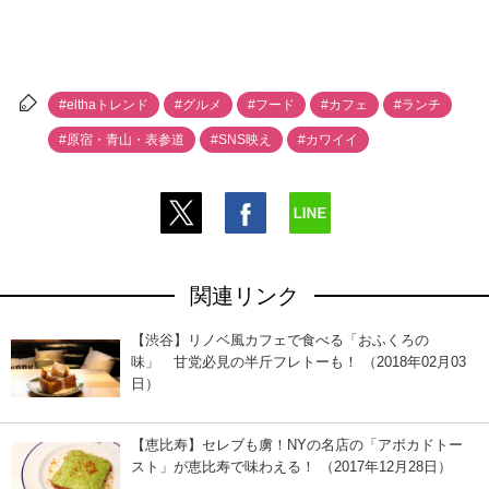
#elthaトレンド
#グルメ
#フード
#カフェ
#ランチ
#原宿・青山・表参道
#SNS映え
#カワイイ
関連リンク
【渋谷】リノベ風カフェで食べる「おふくろの
味」 甘党必見の半斤フレトーも！ （2018年02月03
日）
【恵比寿】セレブも虜！NYの名店の「アボカドトー
スト」が恵比寿で味わえる！ （2017年12月28日）