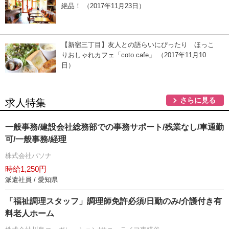
絶品！ （2017年11月23日）
【新宿三丁目】友人との語らいにぴったり ほっこ
りおしゃれカフェ「coto cafe」 （2017年11月10
日）
さらに見る
求人特集
一般事務/建設会社総務部での事務サポート/残業なし/車通勤
可/一般事務/経理
株式会社パソナ
時給1,250円
派遣社員 / 愛知県
「福祉調理スタッフ」調理師免許必須/日勤のみ/介護付き有
料老人ホーム