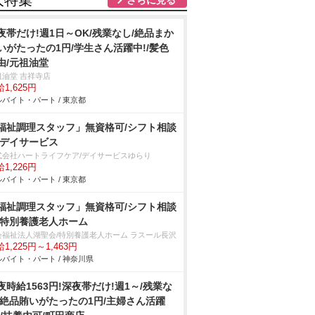
人特集
夜帯だけ!週1日～OK/残業なし/絶品まか
いがたったの1円/学生さん活躍中!/髪色
由/元祖油堂
祖油堂 吉祥寺店
1,625円
バイト・パート / 東京都
福祉調理スタッフ」無資格可/シフト相談
/デイサービス
式会社ハートライフケア/デイサービスゆらり
1,226円
バイト・パート / 東京都
福祉調理スタッフ」無資格可/シフト相談
/特別養護老人ホーム
会福祉法人湖聖会/特別養護老人ホーム ラスール長沢
1,225円～1,463円
バイト・パート / 神奈川県
夜時給1563円!深夜帯だけ!週1～/残業な
/絶品賄いがたったの1円/主婦さん活躍