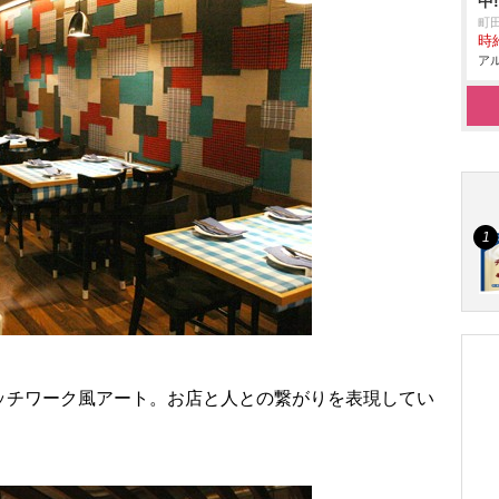
中
町
時給
アル
ッチワーク風アート。お店と人との繋がりを表現してい