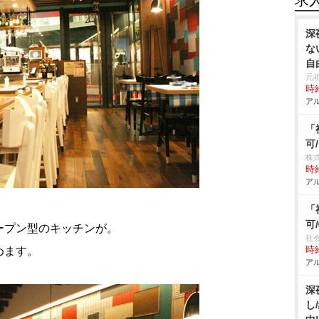
求
深
な
自
元
時給
アル
「
可
株
時給
アル
「
可
ープン型のキッチンが。
社
めます。
時給
アル
深
し