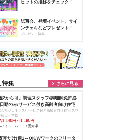
ヒットの推移をチェック！
試写会、登壇イベント、サイ
ンチェキなどプレゼント！
プレゼント特集
人特集
さらに見る
週2から可」調理スタッフ/調理師免許必
/日勤のみ/サービス付き高齢者向け住宅
式会社ジェネラス/サービス付き高齢者向け住宅 スワ
ヴ植田一本松
1,140円～1,190円
バイト・パート / 愛知県
夜帯だけ!週1～OK/Wワークのフリータ