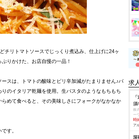
どチリトマトソースでじっくり煮込み、仕上げに24ヶ
っぷりかけた、お店自慢の一品！
ソースは、トマトの酸味とピリ辛加減がたまりません♪パ
求
わりのイタリア乾麺を使用。生パスタのようなもちもち
「
からめて食べると、その美味しさにフォークがなかなか
須
株
ー
時給
アル
いです。
深