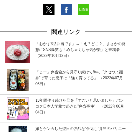
関連リンク
「おかず3品弁当です」→「え？どこ？」まさかの発
想にSNS爆笑も「めちゃくちゃ気が楽」と投稿者
（2022年10月12日）
「じー」弁当箱から見守り続けて8年、“クセつよ顔
弁”で育った息子は「強く育ってる」 （2022年07月
06日）
13年間作り続けた母を「すごいと思いました」バン
コク日本人学校で起きた”弁当事件” （2022年06月
04日）
嫁とケンカした翌日の強烈な“仕返し”弁当のバリエー