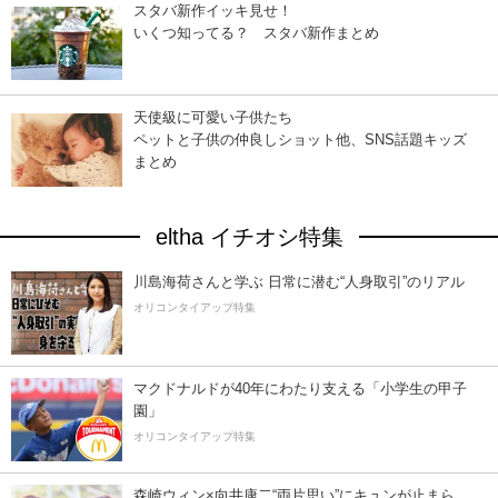
スタバ新作イッキ見せ！
いくつ知ってる？ スタバ新作まとめ
天使級に可愛い子供たち
ペットと子供の仲良しショット他、SNS話題キッズ
まとめ
eltha イチオシ特集
川島海荷さんと学ぶ 日常に潜む“人身取引”のリアル
オリコンタイアップ特集
マクドナルドが40年にわたり支える「小学生の甲子
園」
オリコンタイアップ特集
森崎ウィン×向井康二“両片思い”にキュンが止まら