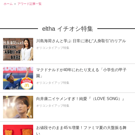
ホーム
アワード記事一覧
eltha イチオシ特集
川島海荷さんと学ぶ 日常に潜む“人身取引”のリアル
オリコンタイアップ特集
マクドナルドが40年にわたり支える「小学生の甲子
園」
オリコンタイアップ特集
向井康二イケメンすぎ！純愛『（LOVE SONG）』
オリコンタイアップ特集
お値段そのまま45％増量！ファミマ夏の大盤振る舞
い