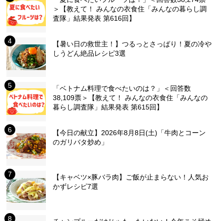
＞【教えて！ みんなの衣食住「みんなの暮らし調
査隊」結果発表 第616回】
【暑い日の救世主！】つるっとさっぱり！夏の冷や
しうどん絶品レシピ3選
「ベトナム料理で食べたいのは？」＜回答数
38,109票＞【教えて！ みんなの衣食住「みんなの
暮らし調査隊」結果発表 第615回】
【今日の献立】2026年8月8日(土)「牛肉とコーン
のガリバタ炒め」
【キャベツ×豚バラ肉】ご飯が止まらない！人気お
かずレシピ7選