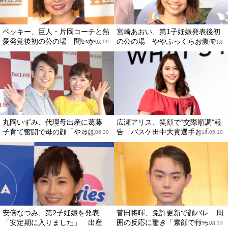
ベッキー、巨人・片岡コーチと熱
宮崎あおい、第1子妊娠発表後初
愛発覚後初の公の場 問いか...
の公の場 ややふっくらお腹で...
2018.07.09
2018.07.03
丸岡いずみ、代理母出産に葛藤
広瀬アリス、笑顔で“交際順調”報
子育て奮闘で母の顔「やっぱ...
告 バスケ田中大貴選手と「...
2018.06.20
2018.05.10
安倍なつみ、第2子妊娠を発表
菅田将暉、免許更新で顔バレ 周
「安定期に入りました」 出産
囲の反応に驚き「素顔で行っ...
2018.03.13