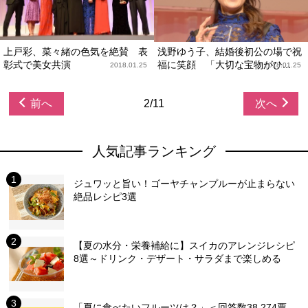
上戸彩、菜々緒の色気を絶賛 表
浅野ゆう子、結婚後初公の場で祝
彰式で美女共演
福に笑顔 「大切な宝物がひ...
2018.01.25
2018.01.25
前へ
2/11
次へ
人気記事ランキング
ジュワッと旨い！ゴーヤチャンプルーが止まらない
絶品レシピ3選
【夏の水分・栄養補給に】スイカのアレンジレシピ
8選～ドリンク・デザート・サラダまで楽しめる
「夏に食べたいフルーツは？」＜回答数38,274票