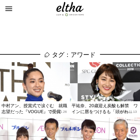
タグ：アワード
中村アン、授賞式で涙ぐむ 就職
平祐奈、20歳迎え炭酸も解禁 ワ
志望だった『VOGUE』で受賞
インに唇をつけるも「頭がわ...
2018.11.26
2018.11.13