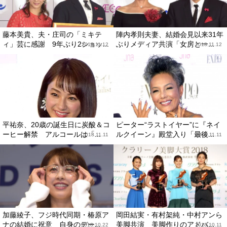
藤本美貴、夫・庄司の「ミキテ
陣内孝則夫妻、結婚会見以来31年
ィ」芸に感謝 9年ぶり2ショッ...
ぶりメディア共演「女房と一...
2018.11.12
2018.11.12
平祐奈、20歳の誕生日に炭酸＆コ
ピーター“ラストイヤー”に『ネイ
ーヒー解禁 アルコールは「...
ルクイーン』殿堂入り「最後...
2018.11.11
2018.11.11
加藤綾子、フジ時代同期・椿原ア
岡田結実・有村架純・中村アンら
ナの結婚に祝意 自身のデー...
美脚共演 美脚作りのアドバ...
2018.10.22
2018.10.11