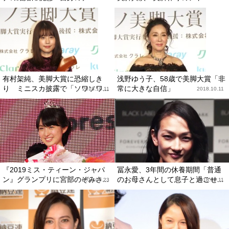
有村架純、美脚大賞に恐縮しき
浅野ゆう子、58歳で美脚大賞「非
り ミニスカ披露で「ソワソワ...
常に大きな自信」
2018.10.11
2018.10.11
『2019ミス・ティーン・ジャパ
冨永愛、3年間の休養期間「普通
ン』グランプリに宮部のぞみさ...
のお母さんとして息子と過ごせ...
2018.09.23
2018.09.11