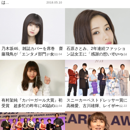
は...
2018.05.10
乃木坂46、雑誌カバーを席巻 齋
石原さとみ、2年連続ファッショ
藤飛鳥が「エンタメ部門」女...
ン誌女王に「感謝の想いでいっ...
2018.03.04
2018.03.04
有村架純『カバーガール大賞』初
スニーカーベストドレッサー賞に
受賞 超多忙の昨年に40誌の...
高橋愛、古川雄輝、レイザー...
2018.03.04
2018.02.22