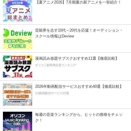
【夏アニメ2026】7月期夏の新アニメを一挙紹介！
芸能界を志す10代～20代を応援！オーディション・
スクール情報はDeview
漫画読み放題サブスクおすすめ11選【徹底比較】
オリコン顧客満足度ランキング
2026年動画配信サービスおすすめ40選【徹底比較】
CS動画配信サービス20選
毎週の音楽ランキングから、ヒットの推移をチェッ
ク！