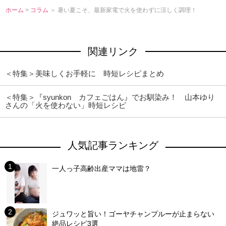
ホーム
>
コラム
＞ 暑い夏こそ、最新家電で火を使わずに涼しく調理！
関連リンク
＜特集＞美味しくお手軽に 時短レシピまとめ
＜特集＞『syunkon カフェごはん』でお馴染み！ 山本ゆり
さんの「火を使わない」時短レシピ
人気記事ランキング
一人っ子高齢出産ママは地雷？
ジュワッと旨い！ゴーヤチャンプルーが止まらない
絶品レシピ3選