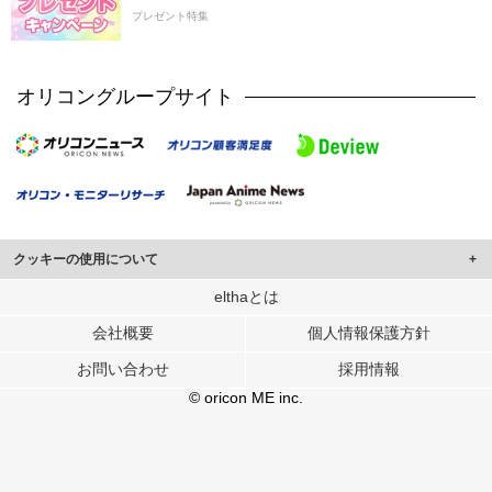
プレゼント特集
オリコングループサイト
クッキーの使用について
このサイトでは Cookie を使用して、ユーザーに合わせたコンテンツや広告の
elthaとは
表示、ソーシャル メディア機能の提供、広告の表示回数やクリック数の測定を
会社概要
個人情報保護方針
行っています。
また、ユーザーによるサイトの利用状況についても情報を収集し、ソーシャル
お問い合わせ
採用情報
メディアや広告配信、データ解析の各パートナーに提供しています。
各パートナーは、この情報とユーザーが各パートナーに提供した他の情報や、
© oricon ME inc.
ユーザーが各パートナーのサービスを使用したときに収集した他の情報を組み
合わせて使用することがあります。