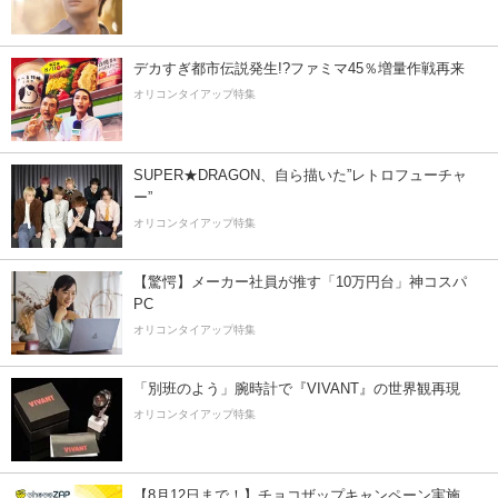
デカすぎ都市伝説発生!?ファミマ45％増量作戦再来
オリコンタイアップ特集
SUPER★DRAGON、自ら描いた”レトロフューチャ
ー”
オリコンタイアップ特集
【驚愕】メーカー社員が推す「10万円台」神コスパ
PC
オリコンタイアップ特集
「別班のよう」腕時計で『VIVANT』の世界観再現
オリコンタイアップ特集
【8月12日まで！】チョコザップキャンペーン実施