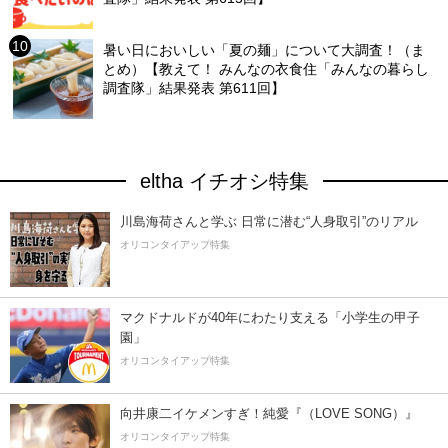
暑い日においしい「夏の麺」について大調査！（ま
とめ）【教えて！ みんなの衣食住「みんなの暮らし
調査隊」結果発表 第611回】
eltha イチオシ特集
川島海荷さんと学ぶ 日常に潜む“人身取引”のリアル
オリコンタイアップ特集
マクドナルドが40年にわたり支える「小学生の甲子
園」
オリコンタイアップ特集
向井康二イケメンすぎ！純愛『（LOVE SONG）』
オリコンタイアップ特集