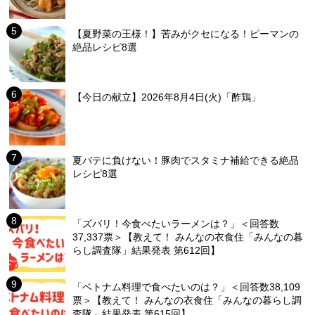
【夏野菜の王様！】苦みがクセになる！ピーマンの
絶品レシピ8選
【今日の献立】2026年8月4日(火)「酢鶏」
夏バテに負けない！豚肉でスタミナ補給できる絶品
レシピ8選
「ズバリ！今食べたいラーメンは？」＜回答数
37,337票＞【教えて！ みんなの衣食住「みんなの暮
らし調査隊」結果発表 第612回】
「ベトナム料理で食べたいのは？」＜回答数38,109
票＞【教えて！ みんなの衣食住「みんなの暮らし調
査隊」結果発表 第615回】