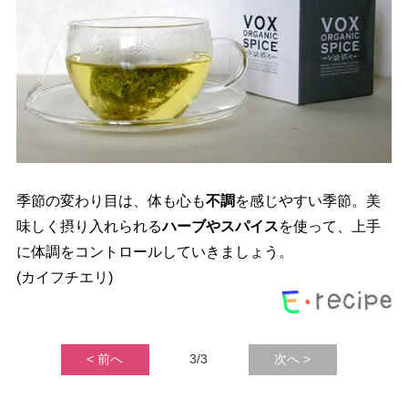
季節の変わり目は、体も心も
不調
を感じやすい季節。美
味しく摂り入れられる
ハーブやスパイス
を使って、上手
に体調をコントロールしていきましょう。
(カイフチエリ)
< 前へ
3/3
次へ >