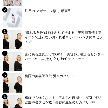
注目の“アゼライン酸”、新商品
“盛れる自分”は顔まわりで決まる 美容師直伝！ア
イロンで迷わないおくれ毛＆サイドバング簡単セッ
ト術
家にある道具だけでOK！ 美容師が教えるセンター
パートの”ふんわり立ち上げ”テクニック
梅雨の美容師直伝”髪リカバリー”
梅雨でも怖くない！ アホ毛や顔周り、湿気で死ん
だ髪や寝グセを救う美容師直伝のリカバリー術