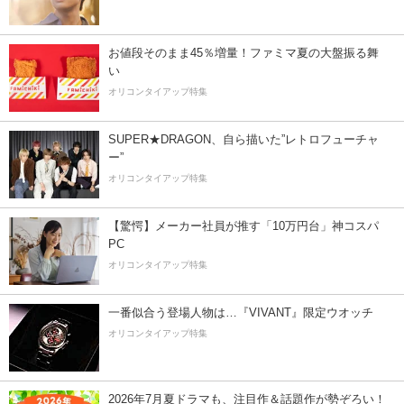
お値段そのまま45％増量！ファミマ夏の大盤振る舞
い
オリコンタイアップ特集
SUPER★DRAGON、自ら描いた”レトロフューチャ
ー”
オリコンタイアップ特集
【驚愕】メーカー社員が推す「10万円台」神コスパ
PC
オリコンタイアップ特集
一番似合う登場人物は…『VIVANT』限定ウオッチ
オリコンタイアップ特集
2026年7月夏ドラマも、注目作＆話題作が勢ぞろい！