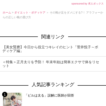
sponsored by 求人ボックス
ホーム
>
ダイエット・ボディケア
＞ その靴が足をダメにする?！ アラフォーか
らの正しい靴の選び方
関連リンク
【美女賢磨】今日から役立つキレイのヒント「菅井悦子～ボ
ディケア編」
＜特集＞正月太りを予防！ 年末年始は簡単エクサで体をリセ
ット
人気記事ランキング
「ピルは太る」誤解に医師が回答