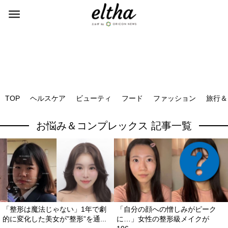
TOP
ヘルスケア
ビューティ
フード
ファッション
旅行＆
お悩み＆コンプレックス 記事一覧
「整形は魔法じゃない」1年で劇
「自分の顔への憎しみがピーク
的に変化した美女が”整形”を通...
に…」女性の整形級メイクが