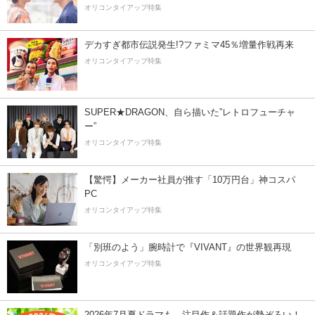
オリコンタイアップ特集
デカすぎ都市伝説発生!?ファミマ45％増量作戦再来
オリコンタイアップ特集
SUPER★DRAGON、自ら描いた”レトロフューチャ
ー”
オリコンタイアップ特集
【驚愕】メーカー社員が推す「10万円台」神コスパ
PC
オリコンタイアップ特集
「別班のよう」腕時計で『VIVANT』の世界観再現
オリコンタイアップ特集
2026年7月夏ドラマも、注目作＆話題作が勢ぞろい！