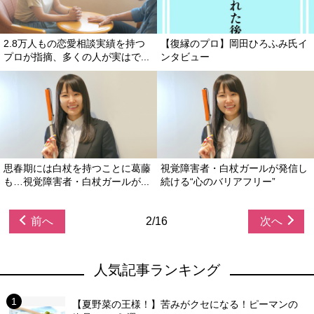
2.8万人もの恋愛相談実績を持つ
【復縁のプロ】岡田ひろふみ氏イ
プロが指摘、多くの人が実はで...
ンタビュー
思春期には白杖を持つことに葛藤
視覚障害者・白杖ガールが発信し
も…視覚障害者・白杖ガールが...
続ける“心のバリアフリー”
前へ
2/16
次へ
人気記事ランキング
【夏野菜の王様！】苦みがクセになる！ピーマンの