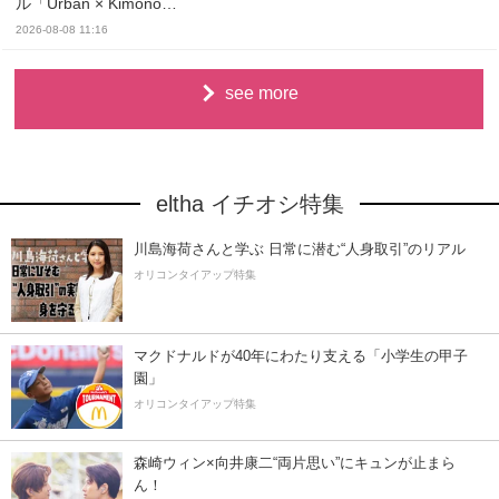
ル「Urban × Kimono…
2026-08-08 11:16
see more
eltha イチオシ特集
川島海荷さんと学ぶ 日常に潜む“人身取引”のリアル
オリコンタイアップ特集
マクドナルドが40年にわたり支える「小学生の甲子
園」
オリコンタイアップ特集
森崎ウィン×向井康二“両片思い”にキュンが止まら
ん！