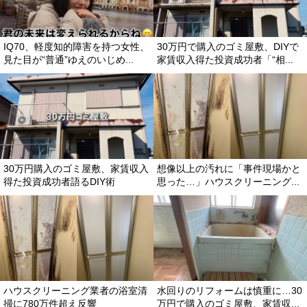
IQ70、軽度知的障害を持つ女性、
30万円で購入のゴミ屋敷、DIYで
見た目が“普通”ゆえのいじめ...
家賃収入得た投資成功者「“相...
30万円購入のゴミ屋敷、家賃収入
想像以上の汚れに「事件現場かと
得た投資成功者語るDIY術
思った…」ハウスクリーニング...
ハウスクリーニング業者の浴室清
水回りのリフォームは慎重に…30
掃に780万件超え反響
万円で購入のゴミ屋敷、家賃収...