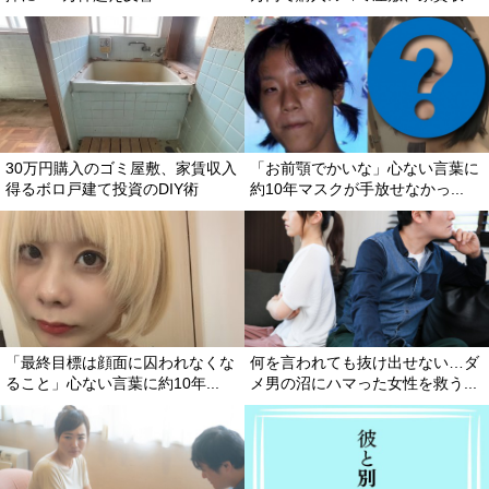
30万円購入のゴミ屋敷、家賃収入
「お前顎でかいな」心ない言葉に
得るボロ戸建て投資のDIY術
約10年マスクが手放せなかっ...
「最終目標は顔面に囚われなくな
何を言われても抜け出せない…ダ
ること」心ない言葉に約10年...
メ男の沼にハマった女性を救う...