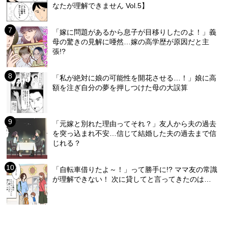
なたが理解できません Vol.5】
「嫁に問題があるから息子が目移りしたのよ！」義
母の驚きの見解に唖然…嫁の高学歴が原因だと主
張!?
「私が絶対に娘の可能性を開花させる…！」娘に高
額を注ぎ自分の夢を押しつけた母の大誤算
「元嫁と別れた理由ってそれ？」友人から夫の過去
を突っ込まれ不安…信じて結婚した夫の過去まで信
じれる？
「自転車借りたよ～！」って勝手に!? ママ友の常識
が理解できない！ 次に貸してと言ってきたのは…