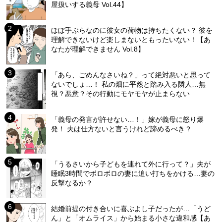
屋扱いする義母 Vol.44】
ほぼ手ぶらなのに彼女の荷物は持ちたくない？ 彼を
理解できないけど楽しまないともったいない！【あ
なたが理解できません Vol.8】
「あら、ごめんなさいね？」って絶対悪いと思って
ないでしょ…！ 私の畑に平然と踏み入る隣人…無
視？悪意？その行動にモヤモヤが止まらない
「義母の発言が許せない…！」嫁が義母に怒り爆
発！ 夫は仕方ないと言うけれど諦めるべき？
「うるさいから子どもを連れて外に行って？」夫が
睡眠3時間でボロボロの妻に追い打ちをかける…妻の
反撃なるか？
結婚前提の付き合いに喜ぶよし子だったが…「うど
ん」と「オムライス」から始まる小さな違和感【あ