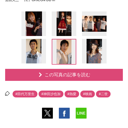
宮田大三 （C）ORICON DD in
この写真の記事を読む
#田代万里生
#神田沙也加
#熱愛
#映画
#二世