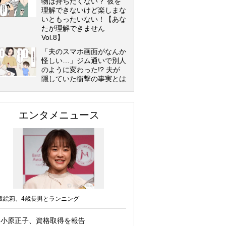
物は持ちたくない？ 彼を
理解できないけど楽しまな
いともったいない！【あな
たが理解できません
Vol.8】
「夫のスマホ画面がなんか
怪しい…」ジム通いで別人
のように変わった!? 夫が
隠していた衝撃の事実とは
エンタメニュース
坂絵莉、4歳長男とランニング
小原正子、資格取得を報告