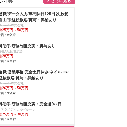
人特集
さらに見る
務職/データ入力/年間休日125日以上/髪
自由/未経験歓迎/賞与・昇給あり
illeureVie株式会社
給25万円～50万円
員 / 大阪府
科助手/研修制度充実・賞与あり
療法人社団世航会
給28万円
員 / 東京都
務職/営業事務/完全土日休み/ネイルOK/
経験歓迎/賞与・昇給あり
illeureVie株式会社
給26万円～50万円
員 / 大阪府
科助手/研修制度充実・完全週休2日
クデラメディカルグループ
給25万円～30万円
員 / 東京都