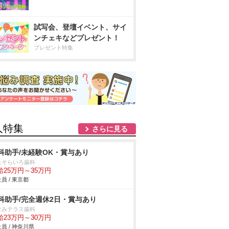
試写会、登壇イベント、サイ
ンチェキなどプレゼント！
プレゼント特集
人特集
さらに見る
科助手/未経験OK・賞与あり
上そらいろ歯科
給25万円～35万円
員 / 東京都
科助手/完全週休2日・賞与あり
なみテラス歯科
給23万円～30万円
員 / 神奈川県