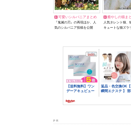
可愛いシルバニアまとめ
癒やしの猫ま
『鬼滅の刃』の再現ほか、人
人気タレント猫、
気のシルバニア投稿を公開
キュートな猫ズラ
P R