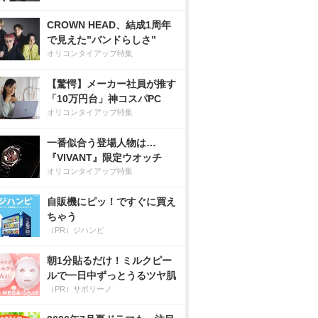
CROWN HEAD、結成1周年
で見えた”バンドらしさ”
オリコンタイアップ特集
【驚愕】メーカー社員が推す
「10万円台」神コスパPC
オリコンタイアップ特集
一番似合う登場人物は…
『VIVANT』限定ウオッチ
オリコンタイアップ特集
自販機にピッ！ですぐに買え
ちゃう
（PR）ジハンピ
朝1分貼るだけ！ミルクピー
ルで一日中ずっとうるツヤ肌
（PR）サボリーノ