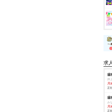
求
歯
押
月
正社
歯
み
月
正社