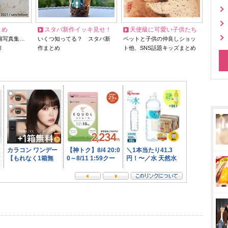
とめ
スタバ新作イッキ見せ！
天使級に可愛い子供たち
猫写真集…
いくつ知ってる？ スタバ新
ペットと子供の仲良しショッ
リ
作まとめ
ト他、SNS話題キッズまとめ