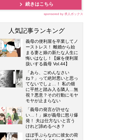
続きはこちら
sponsored by 求人ボックス
人気記事ランキング
義母の便利屋を卒業してノ
ーストレス！ 離婚から始
まる妻と娘の新たな人生に
悔いはなし！【嫁を便利屋
扱いする義母 Vol.44】
「あら、ごめんなさい
ね？」って絶対悪いと思っ
てないでしょ…！ 私の畑
に平然と踏み入る隣人…無
視？悪意？その行動にモヤ
モヤが止まらない
「義母の発言が許せな
い…！」嫁が義母に怒り爆
発！ 夫は仕方ないと言う
けれど諦めるべき？
ほぼ手ぶらなのに彼女の荷