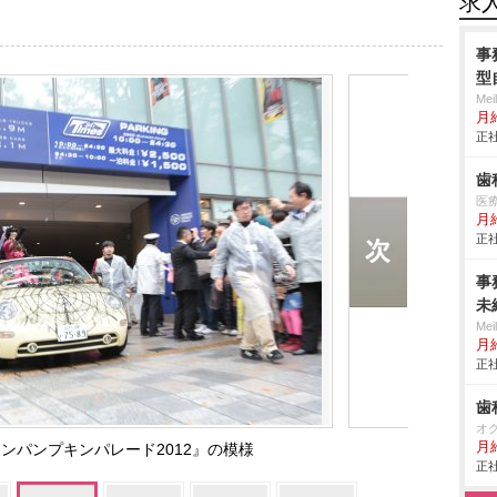
求
事
型
Me
月
正社
歯
医
月
正社
事
未
Me
月
正社
歯
オ
月
ンパンプキンパレード2012』の模様
正社