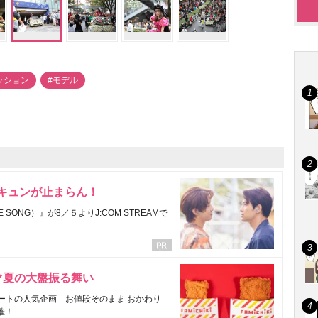
ッション
#モデル
にキュンが止まらん！
ONG）』が8／５よりJ:COM STREAMで
マ夏の大盤振る舞い
ートの人気企画「お値段そのまま おかわり
催！