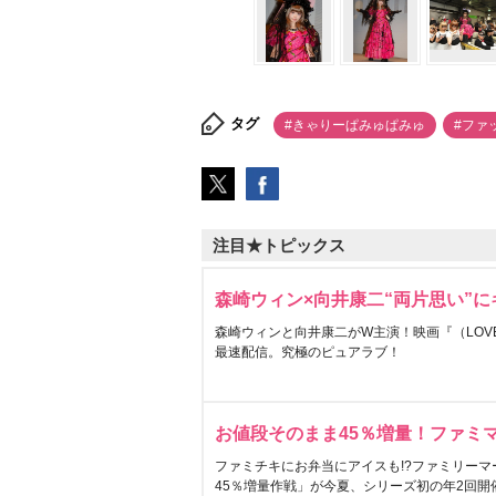
タグ
#きゃりーぱみゅぱみゅ
#ファ
注目★トピックス
森崎ウィン×向井康二“両片思い”
森崎ウィンと向井康二がW主演！映画『（LOVE S
最速配信。究極のピュアラブ！
お値段そのまま45％増量！ファミ
ファミチキにお弁当にアイスも!?ファミリーマ
45％増量作戦」が今夏、シリーズ初の年2回開