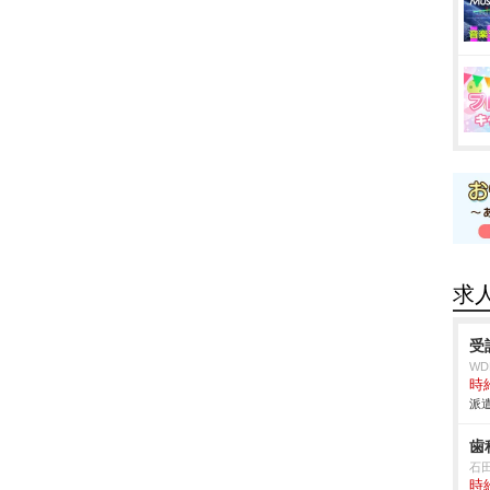
求
受
W
時給
派遣
歯
石
時給