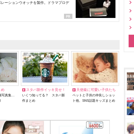
ラボレーションウオッチを製作。ドラマプロデ
とめ
スタバ新作イッキ見せ！
天使級に可愛い子供たち
猫写真集…
いくつ知ってる？ スタバ新
ペットと子供の仲良しショッ
リ
作まとめ
ト他、SNS話題キッズまとめ