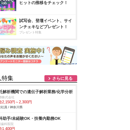
ヒットの推移をチェック！
試写会、登壇イベント、サイ
ンチェキなどプレゼント！
プレゼント特集
人特集
さらに見る
託解析機関での遺伝子解析業務/化学分析
DB株式会社
2,150円～2,300円
社員 / 神奈川県
科助手/未経験OK・扶養内勤務OK
田歯科医院
1,400円