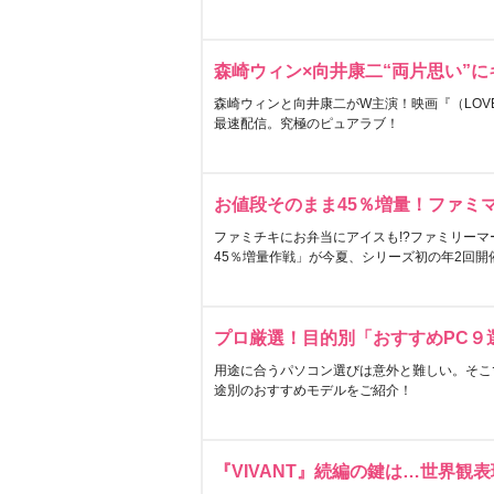
森崎ウィン×向井康二“両片思い”
森崎ウィンと向井康二がW主演！映画『（LOVE S
最速配信。究極のピュアラブ！
お値段そのまま45％増量！ファミ
ファミチキにお弁当にアイスも!?ファミリーマ
45％増量作戦」が今夏、シリーズ初の年2回開
プロ厳選！目的別「おすすめPC９
用途に合うパソコン選びは意外と難しい。そこ
途別のおすすめモデルをご紹介！
『VIVANT』続編の鍵は…世界観