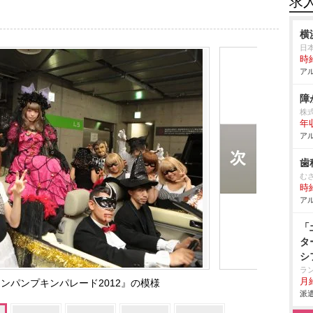
求
横
日
時給
アル
障
株
年収
アル
歯
む
時給
アル
「
タ
シ
ラ
月給
ンパンプキンパレード2012』の模様
派遣