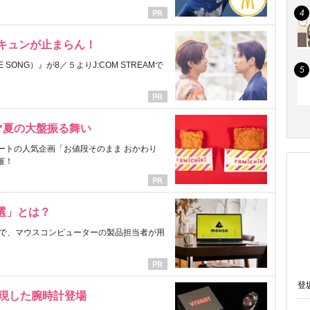
にキュンが止まらん！
ONG）』が8／５よりJ:COM STREAMで
マ夏の大盤振る舞い
ートの人気企画「お値段そのまま おかわり
催！
選」とは？
で、マウスコンピューターの製品担当者が用
登
表現した腕時計登場