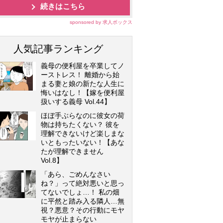
続きはこちら
sponsored by 求人ボックス
人気記事ランキング
義母の便利屋を卒業してノ
ーストレス！ 離婚から始
まる妻と娘の新たな人生に
悔いはなし！【嫁を便利屋
扱いする義母 Vol.44】
ほぼ手ぶらなのに彼女の荷
物は持ちたくない？ 彼を
理解できないけど楽しまな
いともったいない！【あな
たが理解できません
Vol.8】
「あら、ごめんなさい
ね？」って絶対悪いと思っ
てないでしょ…！ 私の畑
に平然と踏み入る隣人…無
視？悪意？その行動にモヤ
モヤが止まらない