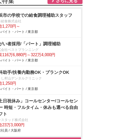
人特集
さらに見る
浜市の学校での給食調理補助スタッフ
本給食株式会社
1,270円～
バイト・パート / 東京都
がい者採用/「パート」調理補助
式会社ベストプランニング
116万6,880円～322万4,000円
バイト・パート / 東京都
科助手/扶養内勤務OK・ブランクOK
さし村山デンタルクリニック
1,250円
バイト・パート / 東京都
土日祝休み」コールセンター/コールセン
ー 時短・フルタイム・休みも選べる自由
フト
ンスタッド株式会社
23万3,000円
社員 / 大阪府