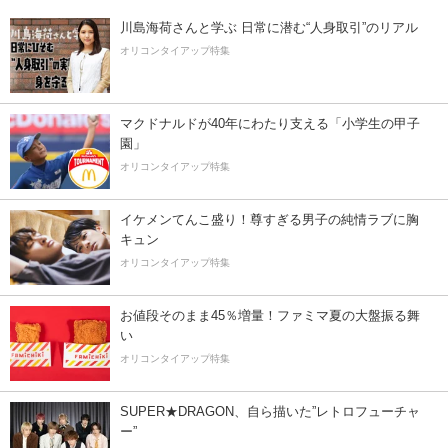
川島海荷さんと学ぶ 日常に潜む“人身取引”のリアル
オリコンタイアップ特集
マクドナルドが40年にわたり支える「小学生の甲子
園」
オリコンタイアップ特集
イケメンてんこ盛り！尊すぎる男子の純情ラブに胸
キュン
オリコンタイアップ特集
お値段そのまま45％増量！ファミマ夏の大盤振る舞
い
オリコンタイアップ特集
SUPER★DRAGON、自ら描いた”レトロフューチャ
ー”