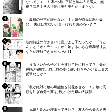
ないでしょ…！ 私の畑に平然と踏み入る隣人…無
視？悪意？その行動にモヤモヤが止まらない
「義母の発言が許せない…！」嫁が義母に怒り爆
発！ 夫は仕方ないと言うけれど諦めるべき？
結婚前提の付き合いに喜ぶよし子だったが…「うど
ん」と「オムライス」から始まる小さな違和感【あ
なたが理解できません Vol.5】
「うるさいから子どもを連れて外に行って？」夫が
睡眠3時間でボロボロの妻に追い打ちをかける…妻の
反撃なるか？
「私が絶対に娘の可能性を開花させる…！」娘に高
額を注ぎ自分の夢を押しつけた母の大誤算
「元嫁と別れた理由ってそれ？」友人から夫の過去