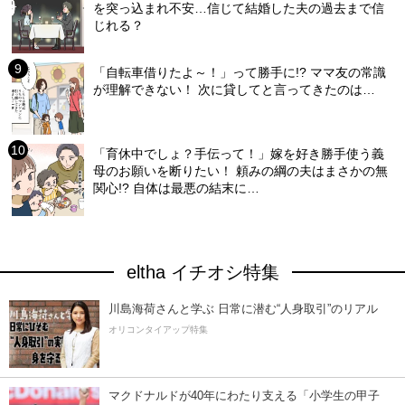
を突っ込まれ不安…信じて結婚した夫の過去まで信
じれる？
「自転車借りたよ～！」って勝手に!? ママ友の常識
が理解できない！ 次に貸してと言ってきたのは…
「育休中でしょ？手伝って！」嫁を好き勝手使う義
母のお願いを断りたい！ 頼みの綱の夫はまさかの無
関心!? 自体は最悪の結末に…
eltha イチオシ特集
川島海荷さんと学ぶ 日常に潜む“人身取引”のリアル
オリコンタイアップ特集
マクドナルドが40年にわたり支える「小学生の甲子