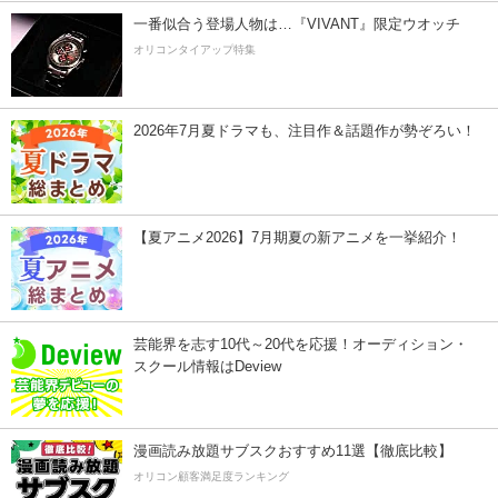
一番似合う登場人物は…『VIVANT』限定ウオッチ
オリコンタイアップ特集
2026年7月夏ドラマも、注目作＆話題作が勢ぞろい！
【夏アニメ2026】7月期夏の新アニメを一挙紹介！
芸能界を志す10代～20代を応援！オーディション・
スクール情報はDeview
漫画読み放題サブスクおすすめ11選【徹底比較】
オリコン顧客満足度ランキング