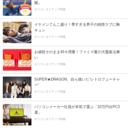
園」
オリコンタイアップ特集
イケメンてんこ盛り！尊すぎる男子の純情ラブに胸
キュン
オリコンタイアップ特集
お値段そのまま45％増量！ファミマ夏の大盤振る舞
い
オリコンタイアップ特集
SUPER★DRAGON、自ら描いた”レトロフューチャ
ー”
オリコンタイアップ特集
パソコンメーカー社員が本気で選ぶ「10万円台PC3
選」
オリコンタイアップ特集