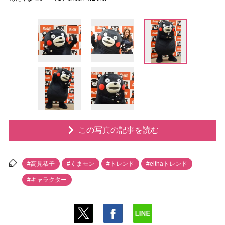
この写真の記事を読む
#高見恭子
#くまモン
#トレンド
#elthaトレンド
#キャラクター