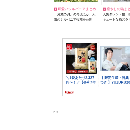
可愛いシルバニアまとめ
癒やしの猫ま
『鬼滅の刃』の再現ほか、人
人気タレント猫、
気のシルバニア投稿を公開
キュートな猫ズラ
P R