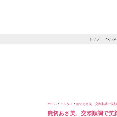
トップ
ヘルス
メイク・コスメ・スキ
ホーム
>
エンタメ
>
熊切あさ美、交際順調で笑
熊切あさ美、交際順調で笑