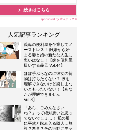
続きはこちら
sponsored by 求人ボックス
人気記事ランキング
義母の便利屋を卒業してノ
ーストレス！ 離婚から始
まる妻と娘の新たな人生に
悔いはなし！【嫁を便利屋
扱いする義母 Vol.44】
ほぼ手ぶらなのに彼女の荷
物は持ちたくない？ 彼を
理解できないけど楽しまな
いともったいない！【あな
たが理解できません
Vol.8】
「あら、ごめんなさい
ね？」って絶対悪いと思っ
てないでしょ…！ 私の畑
に平然と踏み入る隣人…無
視？悪意？その行動にモヤ