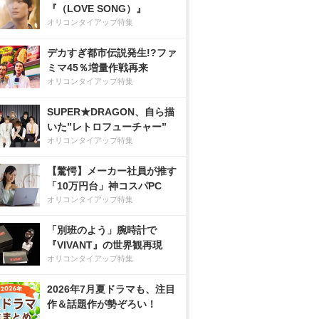
『（LOVE SONG）』
オリコンタイアップ特集
デカすぎ都市伝説発生!?ファ
ミマ45％増量作戦再来
オリコンタイアップ特集
SUPER★DRAGON、自ら描
いた”レトロフューチャー”
オリコンタイアップ特集
【驚愕】メーカー社員が推す
「10万円台」神コスパPC
オリコンタイアップ特集
「別班のよう」腕時計で
『VIVANT』の世界観再現
オリコンタイアップ特集
2026年7月夏ドラマも、注目
作＆話題作が勢ぞろい！