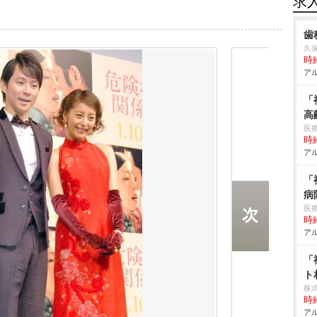
求
歯
久
時給
アル
「
高
医
時給
アル
「
病
医
時給
アル
「
ト
株
時給
アル