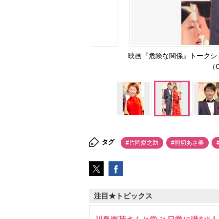
映画『危険な関係』トーク
（C
タグ
#片岡愛之助
#熊切あさ美
注目★トピックス