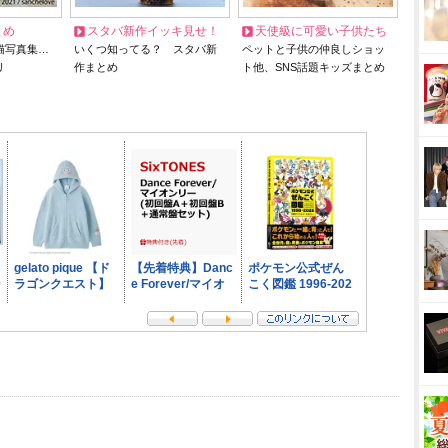
とめ
スタバ新作イッキ見せ！
天使級に可愛い子供たち
猫写真集…
いくつ知ってる？ スタバ新
ペットと子供の仲良しショッ
リ
作まとめ
ト他、SNS話題キッズまとめ