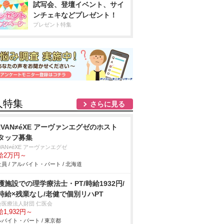
試写会、登壇イベント、サイ
ンチェキなどプレゼント！
プレゼント特集
人特集
さらに見る
RVAN≠éXE アーヴァンエグゼのホスト
タッフ募集
VAN≠éXE アーヴァンエグゼ
給2万円～
員 / アルバイト・パート / 北海道
護施設での理学療法士・PT/時給1932円/
時給×残業なし/老健で個別リハPT
会医療法人財団 仁医会
1,932円～
バイト・パート / 東京都