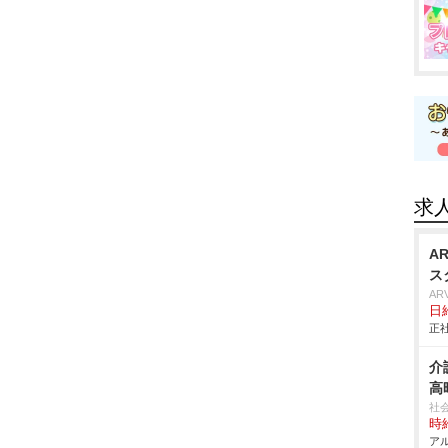
求
A
ス
AR
日
正社
介
高
社
時給
アル