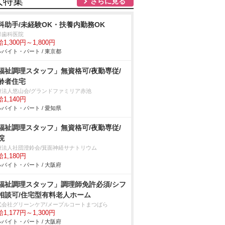
人特集
さらに見る
科助手/未経験OK・扶養内勤務OK
保歯科医院
1,300円～1,800円
バイト・パート / 東京都
福祉調理スタッフ」無資格可/夜勤専従/
齢者住宅
療法人悠山会/グランドファミリア赤池
1,140円
バイト・パート / 愛知県
福祉調理スタッフ」無資格可/夜勤専従/
院
療法人社団澄鈴会/箕面神経サナトリウム
1,180円
バイト・パート / 大阪府
福祉調理スタッフ」調理師免許必須/シフ
相談可/住宅型有料老人ホーム
式会社グリーンケア/メープルコートまつばら
1,177円～1,300円
バイト・パート / 大阪府