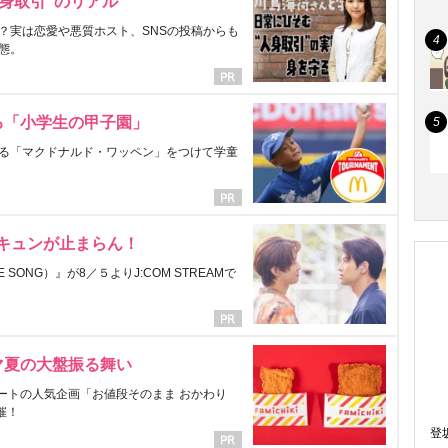
身取引”のリアル
？実は恋愛や悪質ホスト、SNSの投稿からも
態。
る「小学生の甲子園」
る「マクドナルド・ワッペン」をつけて学童
にキュンが止まらん！
ONG）』が8／５よりJ:COM STREAMで
マ夏の大盤振る舞い
ートの人気企画「お値段そのまま おかわり
催！
登