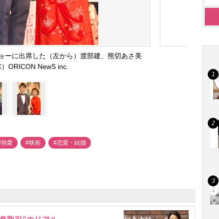
ショーに出席した（左から）渡部建、熊切あさ美
）ORICON NewS inc.
#熱愛
#映画
#恋愛・結婚