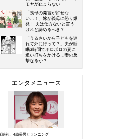
モヤが止まらない
「義母の発言が許せな
い…！」嫁が義母に怒り爆
発！ 夫は仕方ないと言う
けれど諦めるべき？
「うるさいから子どもを連
れて外に行って？」夫が睡
眠3時間でボロボロの妻に
追い打ちをかける…妻の反
撃なるか？
エンタメニュース
坂絵莉、4歳長男とランニング