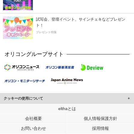
試写会、登壇イベント、サインチェキなどプレゼン
ト！
プレゼント特集
オリコングループサイト
クッキーの使用について
このサイトでは Cookie を使用して、ユーザーに合わせたコンテンツや広告の
elthaとは
表示、ソーシャル メディア機能の提供、広告の表示回数やクリック数の測定を
会社概要
個人情報保護方針
行っています。
また、ユーザーによるサイトの利用状況についても情報を収集し、ソーシャル
お問い合わせ
採用情報
メディアや広告配信、データ解析の各パートナーに提供しています。
各パートナーは、この情報とユーザーが各パートナーに提供した他の情報や、