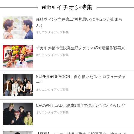
eltha イチオシ特集
森崎ウィン×向井康二“両片思い”にキュンが止まら
ん！
オリコンタイアップ特集
デカすぎ都市伝説発生!?ファミマ45％増量作戦再来
オリコンタイアップ特集
SUPER★DRAGON、自ら描いた”レトロフューチャ
ー”
オリコンタイアップ特集
CROWN HEAD、結成1周年で見えた”バンドらしさ”
オリコンタイアップ特集