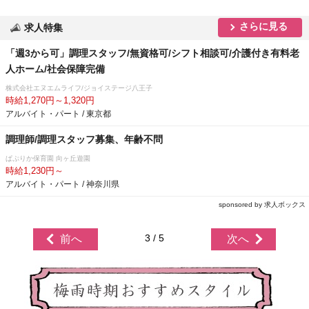
さらに見る
求人特集
「週3から可」調理スタッフ/無資格可/シフト相談可/介護付き有料老
人ホーム/社会保障完備
株式会社エヌエムライフ/ジョイステージ八王子
時給1,270円～1,320円
アルバイト・パート / 東京都
調理師/調理スタッフ募集、年齢不問
ぱぷりか保育園 向ヶ丘遊園
時給1,230円～
アルバイト・パート / 神奈川県
sponsored by 求人ボックス
3 / 5
前へ
次へ