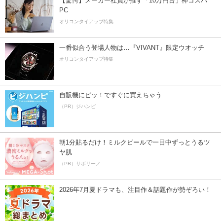
【驚愕】メーカー社員が推す「10万円台」神コスパ
PC
オリコンタイアップ特集
一番似合う登場人物は…『VIVANT』限定ウオッチ
オリコンタイアップ特集
自販機にピッ！ですぐに買えちゃう
（PR）ジハンピ
朝1分貼るだけ！ミルクピールで一日中ずっとうるツ
ヤ肌
（PR）サボリーノ
2026年7月夏ドラマも、注目作＆話題作が勢ぞろい！