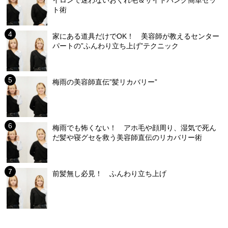
イロンで迷わないおくれ毛＆サイドバング簡単セッ
ト術
家にある道具だけでOK！ 美容師が教えるセンター
パートの”ふんわり立ち上げ”テクニック
梅雨の美容師直伝”髪リカバリー”
梅雨でも怖くない！ アホ毛や顔周り、湿気で死ん
だ髪や寝グセを救う美容師直伝のリカバリー術
前髪無し必見！ ふんわり立ち上げ