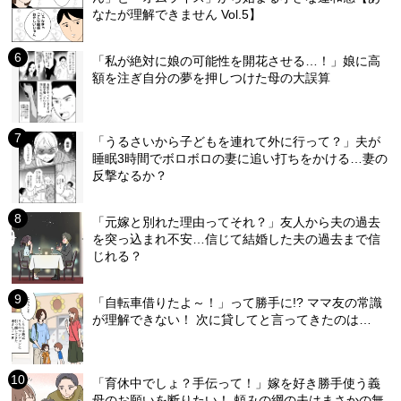
なたが理解できません Vol.5】
「私が絶対に娘の可能性を開花させる…！」娘に高
額を注ぎ自分の夢を押しつけた母の大誤算
「うるさいから子どもを連れて外に行って？」夫が
睡眠3時間でボロボロの妻に追い打ちをかける…妻の
反撃なるか？
「元嫁と別れた理由ってそれ？」友人から夫の過去
を突っ込まれ不安…信じて結婚した夫の過去まで信
じれる？
「自転車借りたよ～！」って勝手に!? ママ友の常識
が理解できない！ 次に貸してと言ってきたのは…
「育休中でしょ？手伝って！」嫁を好き勝手使う義
母のお願いを断りたい！ 頼みの綱の夫はまさかの無