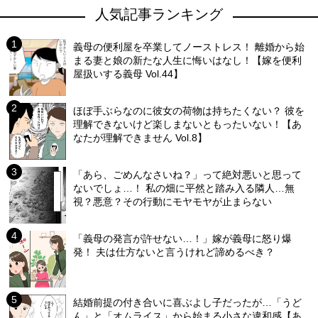
人気記事ランキング
義母の便利屋を卒業してノーストレス！ 離婚から始
まる妻と娘の新たな人生に悔いはなし！【嫁を便利
屋扱いする義母 Vol.44】
ほぼ手ぶらなのに彼女の荷物は持ちたくない？ 彼を
理解できないけど楽しまないともったいない！【あ
なたが理解できません Vol.8】
「あら、ごめんなさいね？」って絶対悪いと思って
ないでしょ…！ 私の畑に平然と踏み入る隣人…無
視？悪意？その行動にモヤモヤが止まらない
「義母の発言が許せない…！」嫁が義母に怒り爆
発！ 夫は仕方ないと言うけれど諦めるべき？
結婚前提の付き合いに喜ぶよし子だったが…「うど
ん」と「オムライス」から始まる小さな違和感【あ