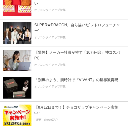
い
オリコンタイアップ特集
SUPER★DRAGON、自ら描いた”レトロフューチャ
ー”
オリコンタイアップ特集
【驚愕】メーカー社員が推す「10万円台」神コスパ
PC
オリコンタイアップ特集
「別班のよう」腕時計で『VIVANT』の世界観再現
オリコンタイアップ特集
【8月12日まで！】チョコザップキャンペーン実施
中！
（PR）chocoZAP