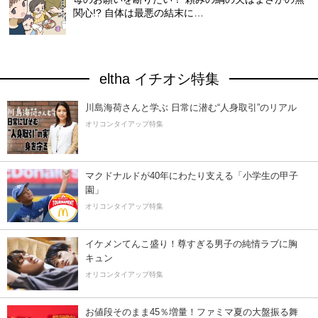
関心!? 自体は最悪の結末に…
eltha イチオシ特集
川島海荷さんと学ぶ 日常に潜む“人身取引”のリアル
オリコンタイアップ特集
マクドナルドが40年にわたり支える「小学生の甲子
園」
オリコンタイアップ特集
イケメンてんこ盛り！尊すぎる男子の純情ラブに胸
キュン
オリコンタイアップ特集
お値段そのまま45％増量！ファミマ夏の大盤振る舞