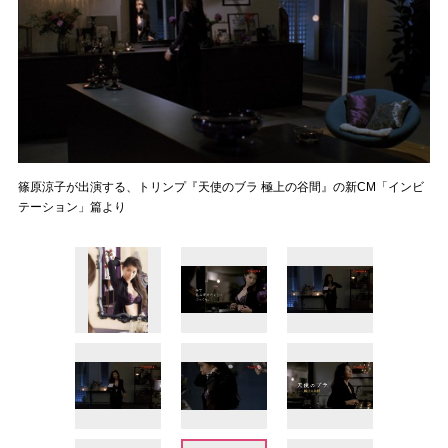
篠原涼子が出演する、トリンプ『天使のブラ 極上の谷間』の新CM「インビ
テーション」篇より