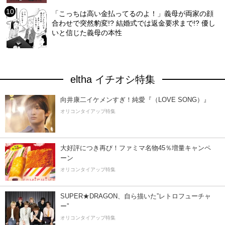
「こっちは高い金払ってるのよ！」義母が両家の顔
合わせで突然豹変!? 結婚式では返金要求まで!? 優し
いと信じた義母の本性
eltha イチオシ特集
向井康二イケメンすぎ！純愛『（LOVE SONG）』
オリコンタイアップ特集
大好評につき再び！ファミマ名物45％増量キャンペ
ーン
オリコンタイアップ特集
SUPER★DRAGON、自ら描いた”レトロフューチャ
ー”
オリコンタイアップ特集