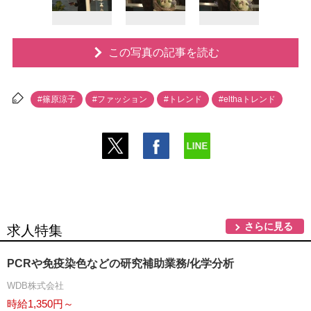
この写真の記事を読む
#篠原涼子
#ファッション
#トレンド
#elthaトレンド
さらに見る
求人特集
PCRや免疫染色などの研究補助業務/化学分析
WDB株式会社
時給1,350円～