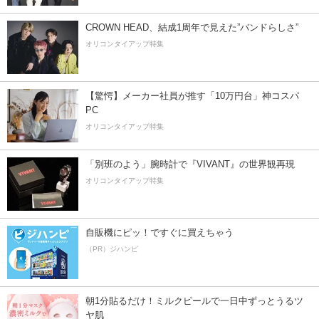
CROWN HEAD、結成1周年で見えた”バンドらしさ”
オリコンタイアップ特集
【驚愕】メーカー社員が推す「10万円台」神コスパ
PC
オリコンタイアップ特集
「別班のよう」腕時計で『VIVANT』の世界観再現
オリコンタイアップ特集
自販機にピッ！ですぐに買えちゃう
（PR）ジハンピ
朝1分貼るだけ！ミルクピールで一日中ずっとうるツ
ヤ肌