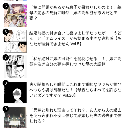
「嫁に問題があるから息子が目移りしたのよ！」義
母の驚きの見解に唖然…嫁の高学歴が原因だと主
張!?
結婚前提の付き合いに喜ぶよし子だったが…「うど
ん」と「オムライス」から始まる小さな違和感【あ
なたが理解できません Vol.5】
「私が絶対に娘の可能性を開花させる…！」娘に高
額を注ぎ自分の夢を押しつけた母の大誤算
夫が闇堕ちした瞬間…これまで嫌味なヤツらが媚び
へつらう姿は滑稽だな！【母親ならすべてを許さな
いとダメですか？ Vol.28】
「元嫁と別れた理由ってそれ？」友人から夫の過去
を突っ込まれ不安…信じて結婚した夫の過去まで信
じれる？