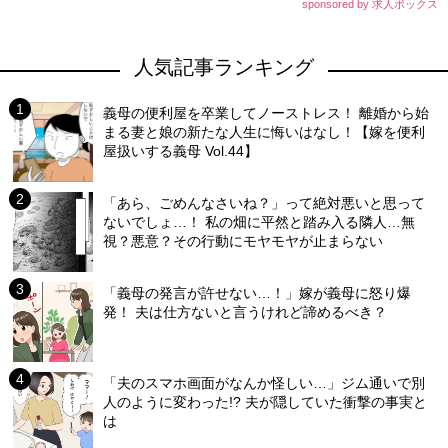
sponsored by 求人ボックス
人気記事ランキング
義母の便利屋を卒業してノーストレス！ 離婚から始
まる妻と娘の新たな人生に悔いはなし！【嫁を便利
屋扱いする義母 Vol.44】
「あら、ごめんなさいね？」って絶対悪いと思って
ないでしょ…！ 私の畑に平然と踏み入る隣人…無
視？悪意？その行動にモヤモヤが止まらない
「義母の発言が許せない…！」嫁が義母に怒り爆
発！ 夫は仕方ないと言うけれど諦めるべき？
「夫のスマホ画面がなんか怪しい…」ジム通いで別
人のように変わった!? 夫が隠していた衝撃の事実と
は