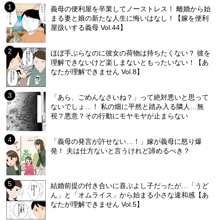
義母の便利屋を卒業してノーストレス！ 離婚から始
まる妻と娘の新たな人生に悔いはなし！【嫁を便利
屋扱いする義母 Vol.44】
ほぼ手ぶらなのに彼女の荷物は持ちたくない？ 彼を
理解できないけど楽しまないともったいない！【あ
なたが理解できません Vol.8】
「あら、ごめんなさいね？」って絶対悪いと思って
ないでしょ…！ 私の畑に平然と踏み入る隣人…無
視？悪意？その行動にモヤモヤが止まらない
「義母の発言が許せない…！」嫁が義母に怒り爆
発！ 夫は仕方ないと言うけれど諦めるべき？
結婚前提の付き合いに喜ぶよし子だったが…「うど
ん」と「オムライス」から始まる小さな違和感【あ
なたが理解できません Vol.5】