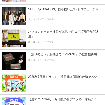
SUPER★DRAGON、自ら描いた”レトロフューチャ
ー”
オリコンタイアップ特集
パソコンメーカー社員が本気で選ぶ「10万円台PC3
選」
オリコンタイアップ特集
「別班のよう」腕時計で『VIVANT』の世界観再現
オリコンタイアップ特集
2026年7月夏ドラマも、注目作＆話題作が勢ぞろい！
【夏アニメ2026】7月期夏の新アニメを一挙紹介！