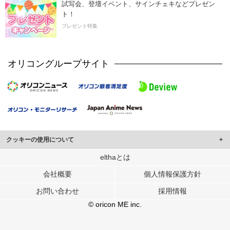
試写会、登壇イベント、サインチェキなどプレゼン
ト！
プレゼント特集
オリコングループサイト
クッキーの使用について
このサイトでは Cookie を使用して、ユーザーに合わせたコンテンツや広告の
elthaとは
表示、ソーシャル メディア機能の提供、広告の表示回数やクリック数の測定を
会社概要
個人情報保護方針
行っています。
また、ユーザーによるサイトの利用状況についても情報を収集し、ソーシャル
お問い合わせ
採用情報
メディアや広告配信、データ解析の各パートナーに提供しています。
各パートナーは、この情報とユーザーが各パートナーに提供した他の情報や、
© oricon ME inc.
ユーザーが各パートナーのサービスを使用したときに収集した他の情報を組み
合わせて使用することがあります。