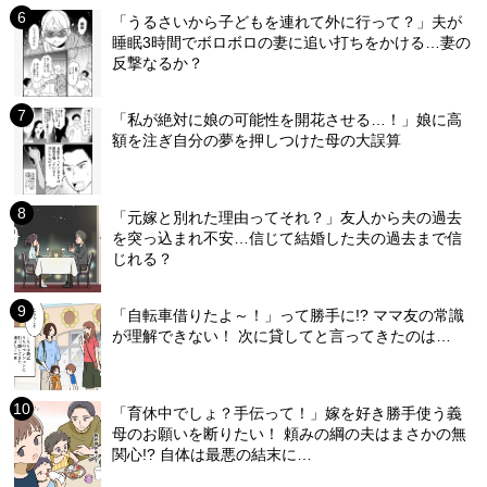
「うるさいから子どもを連れて外に行って？」夫が
睡眠3時間でボロボロの妻に追い打ちをかける…妻の
反撃なるか？
「私が絶対に娘の可能性を開花させる…！」娘に高
額を注ぎ自分の夢を押しつけた母の大誤算
「元嫁と別れた理由ってそれ？」友人から夫の過去
を突っ込まれ不安…信じて結婚した夫の過去まで信
じれる？
「自転車借りたよ～！」って勝手に!? ママ友の常識
が理解できない！ 次に貸してと言ってきたのは…
「育休中でしょ？手伝って！」嫁を好き勝手使う義
母のお願いを断りたい！ 頼みの綱の夫はまさかの無
関心!? 自体は最悪の結末に…