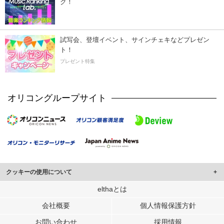
ク！
試写会、登壇イベント、サインチェキなどプレゼン
ト！
プレゼント特集
オリコングループサイト
クッキーの使用について
このサイトでは Cookie を使用して、ユーザーに合わせたコンテンツや広告の
elthaとは
表示、ソーシャル メディア機能の提供、広告の表示回数やクリック数の測定を
会社概要
個人情報保護方針
行っています。
また、ユーザーによるサイトの利用状況についても情報を収集し、ソーシャル
お問い合わせ
採用情報
メディアや広告配信、データ解析の各パートナーに提供しています。