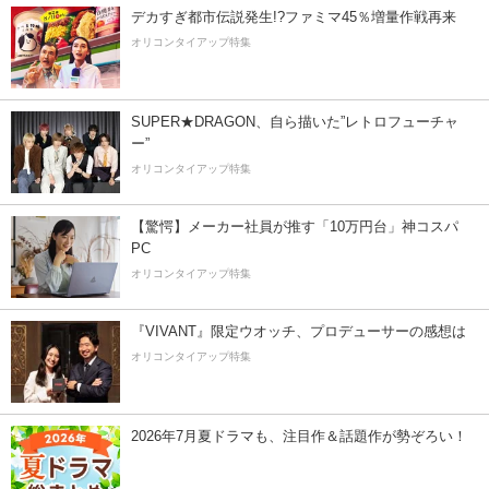
デカすぎ都市伝説発生!?ファミマ45％増量作戦再来
オリコンタイアップ特集
SUPER★DRAGON、自ら描いた”レトロフューチャ
ー”
オリコンタイアップ特集
【驚愕】メーカー社員が推す「10万円台」神コスパ
PC
オリコンタイアップ特集
『VIVANT』限定ウオッチ、プロデューサーの感想は
オリコンタイアップ特集
2026年7月夏ドラマも、注目作＆話題作が勢ぞろい！