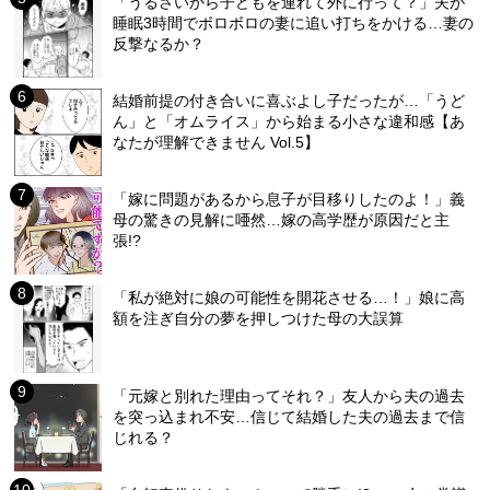
「うるさいから子どもを連れて外に行って？」夫が
睡眠3時間でボロボロの妻に追い打ちをかける…妻の
反撃なるか？
結婚前提の付き合いに喜ぶよし子だったが…「うど
ん」と「オムライス」から始まる小さな違和感【あ
なたが理解できません Vol.5】
「嫁に問題があるから息子が目移りしたのよ！」義
母の驚きの見解に唖然…嫁の高学歴が原因だと主
張!?
「私が絶対に娘の可能性を開花させる…！」娘に高
額を注ぎ自分の夢を押しつけた母の大誤算
「元嫁と別れた理由ってそれ？」友人から夫の過去
を突っ込まれ不安…信じて結婚した夫の過去まで信
じれる？