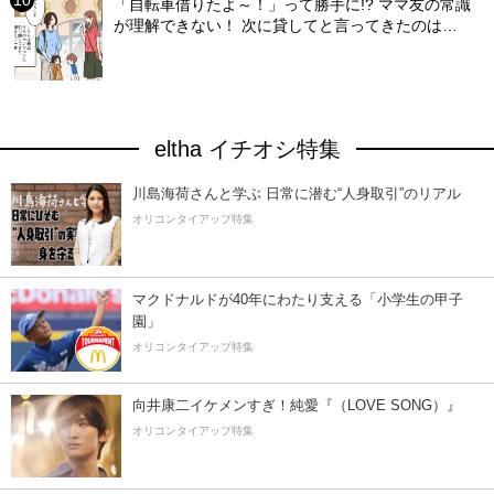
「自転車借りたよ～！」って勝手に!? ママ友の常識
が理解できない！ 次に貸してと言ってきたのは…
eltha イチオシ特集
川島海荷さんと学ぶ 日常に潜む“人身取引”のリアル
オリコンタイアップ特集
マクドナルドが40年にわたり支える「小学生の甲子
園」
オリコンタイアップ特集
向井康二イケメンすぎ！純愛『（LOVE SONG）』
オリコンタイアップ特集