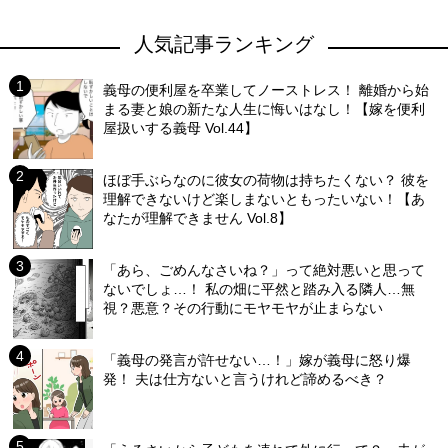
人気記事ランキング
義母の便利屋を卒業してノーストレス！ 離婚から始
まる妻と娘の新たな人生に悔いはなし！【嫁を便利
屋扱いする義母 Vol.44】
ほぼ手ぶらなのに彼女の荷物は持ちたくない？ 彼を
理解できないけど楽しまないともったいない！【あ
なたが理解できません Vol.8】
「あら、ごめんなさいね？」って絶対悪いと思って
ないでしょ…！ 私の畑に平然と踏み入る隣人…無
視？悪意？その行動にモヤモヤが止まらない
「義母の発言が許せない…！」嫁が義母に怒り爆
発！ 夫は仕方ないと言うけれど諦めるべき？