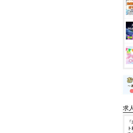
求
「
ト