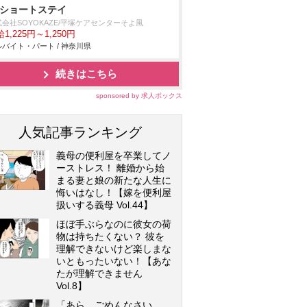
/ショートステイ
会社SOYOKAZE/平塚ケアセンターそよ風
1,225円～1,250円
バイト・パート / 神奈川県
続きはこちら
sponsored by 求人ボックス
人気記事ランキング
義母の便利屋を卒業してノ
ーストレス！ 離婚から始
まる妻と娘の新たな人生に
悔いはなし！【嫁を便利屋
扱いする義母 Vol.44】
ほぼ手ぶらなのに彼女の荷
物は持ちたくない？ 彼を
理解できないけど楽しまな
いともったいない！【あな
たが理解できません
Vol.8】
「あら、ごめんなさい