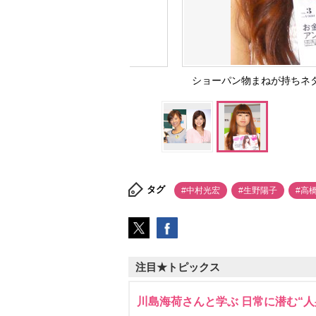
ショーパン物まねが持ちネタの芸
タグ
#中村光宏
#生野陽子
#高
注目★トピックス
川島海荷さんと学ぶ 日常に潜む“人