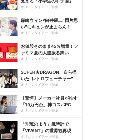
支える「小学生の甲子園」
オリコンタイアップ特集
森崎ウィン×向井康二“両片思
い”にキュンが止まらん！
オリコンタイアップ特集
お値段そのまま45％増量！フ
ァミマ夏の大盤振る舞い
オリコンタイアップ特集
SUPER★DRAGON、自ら描
いた”レトロフューチャー”
オリコンタイアップ特集
【驚愕】メーカー社員が推す
「10万円台」神コスパPC
オリコンタイアップ特集
「別班のよう」腕時計で
『VIVANT』の世界観再現
オリコンタイアップ特集