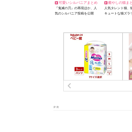
可愛いシルバニアまとめ
癒やしの猫ま
『鬼滅の刃』の再現ほか、人
人気タレント猫、
気のシルバニア投稿を公開
キュートな猫ズラ
P R