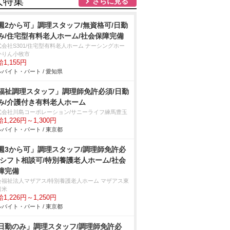
人特集
さらに見る
週2から可」調理スタッフ/無資格可/日勤
み/住宅型有料老人ホーム/社会保障完備
式会社S301/住宅型有料老人ホーム ナーシングホー
かりん小牧市
1,155円
バイト・パート / 愛知県
福祉調理スタッフ」調理師免許必須/日勤
み/介護付き有料老人ホーム
式会社川島コーポレーション/サニーライフ練馬豊玉
1,226円～1,300円
バイト・パート / 東京都
週3から可」調理スタッフ/調理師免許必
/シフト相談可/特別養護老人ホーム/社会
障完備
会福祉法人マザアス/特別養護老人ホーム マザアス東
留米
1,226円～1,250円
バイト・パート / 東京都
日勤のみ」調理スタッフ/調理師免許必