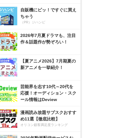
自販機にピッ！ですぐに買え
ちゃう
（PR）ジハンピ
2026年7月夏ドラマも、注目
作＆話題作が勢ぞろい！
【夏アニメ2026】7月期夏の
新アニメを一挙紹介！
芸能界を志す10代～20代を
応援！オーディション・スク
ール情報はDeview
漫画読み放題サブスクおすす
め11選【徹底比較】
オリコン顧客満足度ランキング