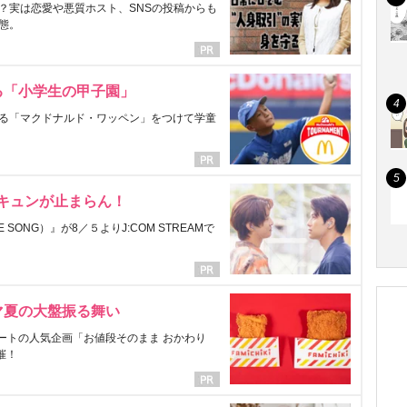
？実は恋愛や悪質ホスト、SNSの投稿からも
態。
る「小学生の甲子園」
る「マクドナルド・ワッペン」をつけて学童
にキュンが止まらん！
ONG）』が8／５よりJ:COM STREAMで
マ夏の大盤振る舞い
ートの人気企画「お値段そのまま おかわり
催！