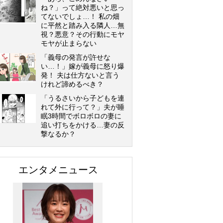
ね？」って絶対悪いと思っ
てないでしょ…！ 私の畑
に平然と踏み入る隣人…無
視？悪意？その行動にモヤ
モヤが止まらない
「義母の発言が許せな
い…！」嫁が義母に怒り爆
発！ 夫は仕方ないと言う
けれど諦めるべき？
「うるさいから子どもを連
れて外に行って？」夫が睡
眠3時間でボロボロの妻に
追い打ちをかける…妻の反
撃なるか？
エンタメニュース