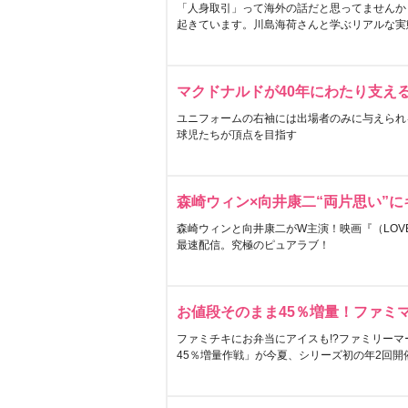
「人身取引」って海外の話だと思ってませんか
起きています。川島海荷さんと学ぶリアルな実
マクドナルドが40年にわたり支え
ユニフォームの右袖には出場者のみに与えられ
球児たちが頂点を目指す
森崎ウィン×向井康二“両片思い”
森崎ウィンと向井康二がW主演！映画『（LOVE S
最速配信。究極のピュアラブ！
お値段そのまま45％増量！ファミ
ファミチキにお弁当にアイスも!?ファミリーマ
45％増量作戦」が今夏、シリーズ初の年2回開