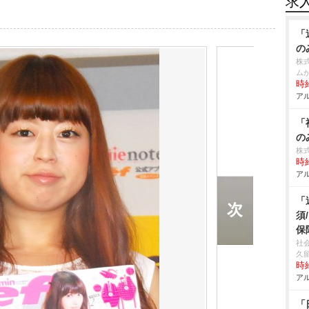
求
「
の
株
ム
時給
アル
「
の
株
時給
アル
「
須
保
社
久
時給
アル
「