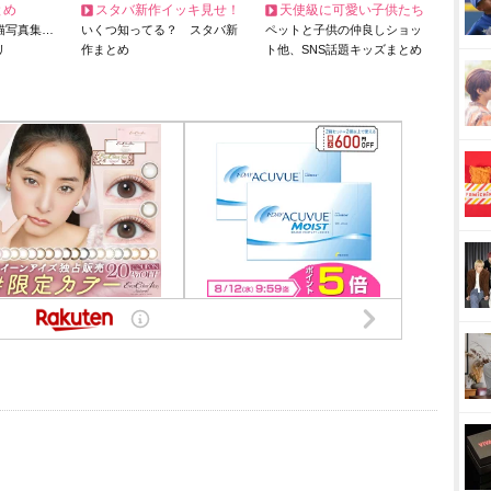
とめ
スタバ新作イッキ見せ！
天使級に可愛い子供たち
猫写真集…
いくつ知ってる？ スタバ新
ペットと子供の仲良しショッ
リ
作まとめ
ト他、SNS話題キッズまとめ