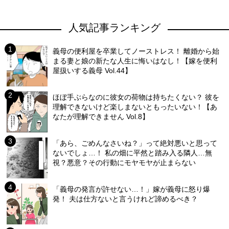
人気記事ランキング
義母の便利屋を卒業してノーストレス！ 離婚から始
まる妻と娘の新たな人生に悔いはなし！【嫁を便利
屋扱いする義母 Vol.44】
ほぼ手ぶらなのに彼女の荷物は持ちたくない？ 彼を
理解できないけど楽しまないともったいない！【あ
なたが理解できません Vol.8】
「あら、ごめんなさいね？」って絶対悪いと思って
ないでしょ…！ 私の畑に平然と踏み入る隣人…無
視？悪意？その行動にモヤモヤが止まらない
「義母の発言が許せない…！」嫁が義母に怒り爆
発！ 夫は仕方ないと言うけれど諦めるべき？