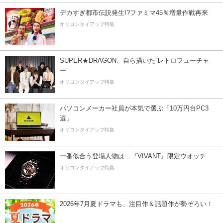
デカすぎ都市伝説発生!?ファミマ45％増量作戦再来
オリコンタイアップ特集
SUPER★DRAGON、自ら描いた”レトロフューチャ
ー”
オリコンタイアップ特集
パソコンメーカー社員が本気で選ぶ「10万円台PC3
選」
オリコンタイアップ特集
一番似合う登場人物は…『VIVANT』限定ウオッチ
オリコンタイアップ特集
2026年7月夏ドラマも、注目作＆話題作が勢ぞろい！