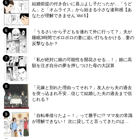
結婚前提の付き合いに喜ぶよし子だったが…「うど
ん」と「オムライス」から始まる小さな違和感【あ
なたが理解できません Vol.5】
「うるさいから子どもを連れて外に行って？」夫が
睡眠3時間でボロボロの妻に追い打ちをかける…妻の
反撃なるか？
「私が絶対に娘の可能性を開花させる…！」娘に高
額を注ぎ自分の夢を押しつけた母の大誤算
「元嫁と別れた理由ってそれ？」友人から夫の過去
を突っ込まれ不安…信じて結婚した夫の過去まで信
じれる？
「自転車借りたよ～！」って勝手に!? ママ友の常識
が理解できない！ 次に貸してと言ってきたのは…