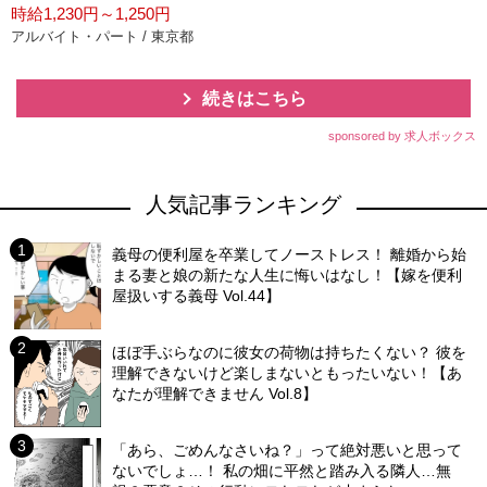
時給1,230円～1,250円
アルバイト・パート / 東京都
続きはこちら
sponsored by 求人ボックス
人気記事ランキング
義母の便利屋を卒業してノーストレス！ 離婚から始
まる妻と娘の新たな人生に悔いはなし！【嫁を便利
屋扱いする義母 Vol.44】
ほぼ手ぶらなのに彼女の荷物は持ちたくない？ 彼を
理解できないけど楽しまないともったいない！【あ
なたが理解できません Vol.8】
「あら、ごめんなさいね？」って絶対悪いと思って
ないでしょ…！ 私の畑に平然と踏み入る隣人…無