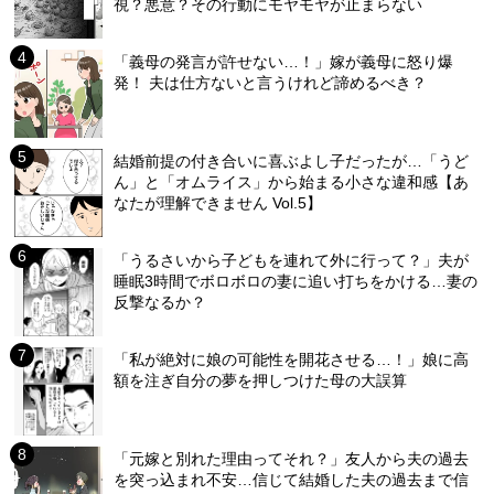
視？悪意？その行動にモヤモヤが止まらない
「義母の発言が許せない…！」嫁が義母に怒り爆
発！ 夫は仕方ないと言うけれど諦めるべき？
結婚前提の付き合いに喜ぶよし子だったが…「うど
ん」と「オムライス」から始まる小さな違和感【あ
なたが理解できません Vol.5】
「うるさいから子どもを連れて外に行って？」夫が
睡眠3時間でボロボロの妻に追い打ちをかける…妻の
反撃なるか？
「私が絶対に娘の可能性を開花させる…！」娘に高
額を注ぎ自分の夢を押しつけた母の大誤算
「元嫁と別れた理由ってそれ？」友人から夫の過去
を突っ込まれ不安…信じて結婚した夫の過去まで信