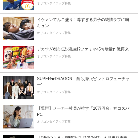
オリコンタイアップ特集
イケメンてんこ盛り！尊すぎる男子の純情ラブに胸
キュン
オリコンタイアップ特集
デカすぎ都市伝説発生!?ファミマ45％増量作戦再来
オリコンタイアップ特集
SUPER★DRAGON、自ら描いた”レトロフューチャ
ー”
オリコンタイアップ特集
【驚愕】メーカー社員が推す「10万円台」神コスパ
PC
オリコンタイアップ特集
「別班のよう」腕時計で『VIVANT』の世界観再現