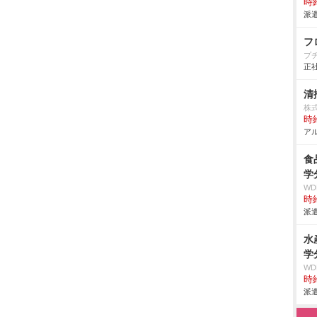
時給
派遣
フ
プ
正社
清
株
時給
アル
食
学
W
時給
派遣
水
学
W
時給
派遣