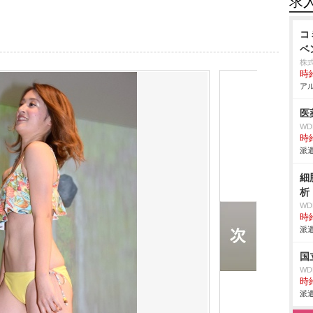
求
コ
ベ
株
時給
アル
医
W
時給
派遣
細
析
W
時給
派遣
国
W
時給
派遣