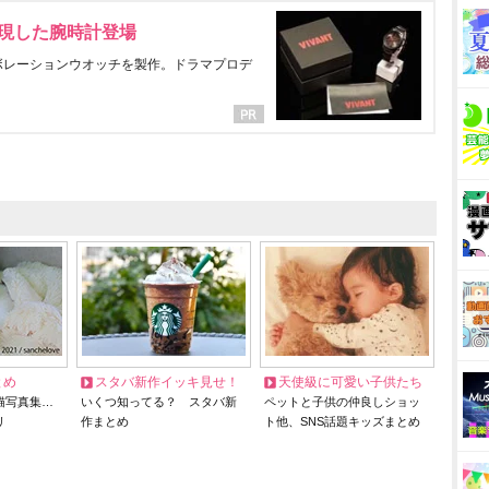
表現した腕時計登場
ラボレーションウオッチを製作。ドラマプロデ
とめ
スタバ新作イッキ見せ！
天使級に可愛い子供たち
猫写真集…
いくつ知ってる？ スタバ新
ペットと子供の仲良しショッ
リ
作まとめ
ト他、SNS話題キッズまとめ