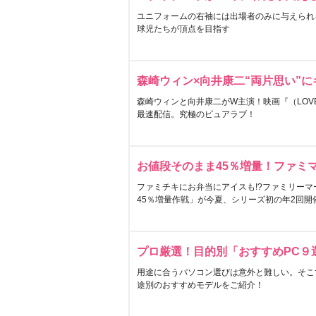
ユニフォームの右袖には出場者のみに与えられ
球児たちが頂点を目指す
森崎ウィン×向井康二“両片思い”
森崎ウィンと向井康二がW主演！映画『（LOVE S
最速配信。究極のピュアラブ！
お値段そのまま45％増量！ファミ
ファミチキにお弁当にアイスも!?ファミリーマ
45％増量作戦」が今夏、シリーズ初の年2回開
プロ厳選！目的別「おすすめPC９
用途に合うパソコン選びは意外と難しい。そこ
途別のおすすめモデルをご紹介！