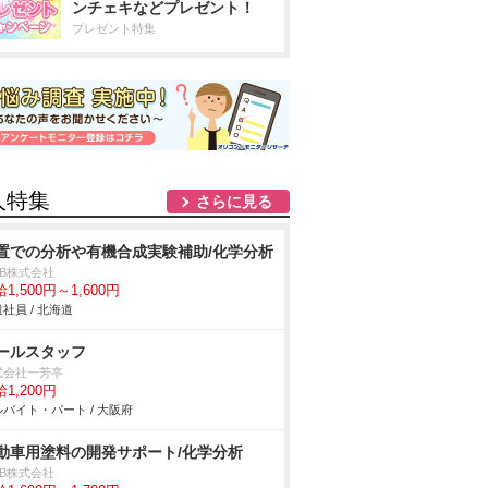
ンチェキなどプレゼント！
プレゼント特集
人特集
さらに見る
置での分析や有機合成実験補助/化学分析
DB株式会社
1,500円～1,600円
社員 / 北海道
ールスタッフ
式会社一芳亭
1,200円
バイト・パート / 大阪府
動車用塗料の開発サポート/化学分析
DB株式会社