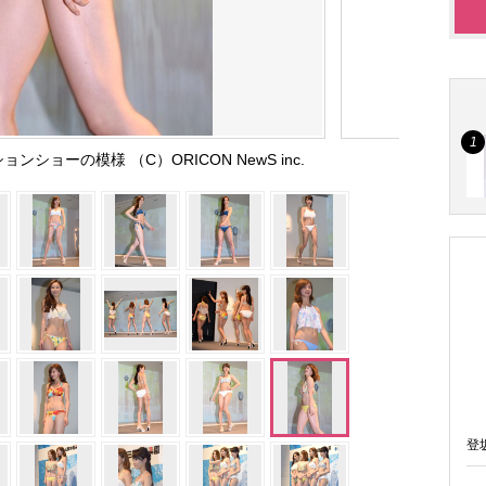
ショーの模様 （C）ORICON NewS inc.
登