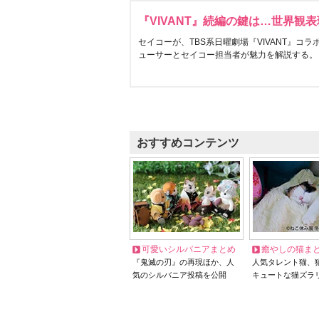
『VIVANT』続編の鍵は…世界観
セイコーが、TBS系日曜劇場『VIVANT』コ
ューサーとセイコー担当者が魅力を解説する。
おすすめコンテンツ
可愛いシルバニアまとめ
癒やしの猫ま
『鬼滅の刃』の再現ほか、人
人気タレント猫、
気のシルバニア投稿を公開
キュートな猫ズラ