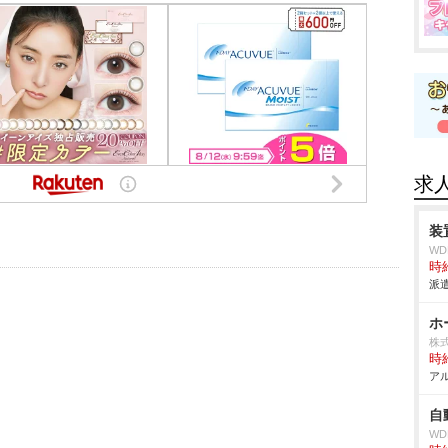
求
装
W
時給
派遣
ホ
株
時給
アル
自
W