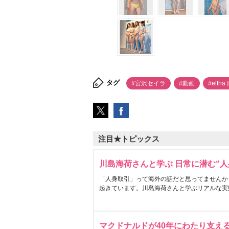
タグ
#宮沢セイラ
#動画
#elth
注目★トピックス
川島海荷さんと学ぶ 日常に潜む“人
「人身取引」って海外の話だと思ってませんか
起きています。川島海荷さんと学ぶリアルな実
マクドナルドが40年にわたり支え