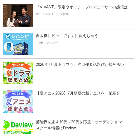
『VIVANT』限定ウオッチ、プロデューサーの感想は
オリコンタイアップ特集
自販機にピッ！ですぐに買えちゃう
（PR）ジハンピ
2026年7月夏ドラマも、注目作＆話題作が勢ぞろい！
【夏アニメ2026】7月期夏の新アニメを一挙紹介！
芸能界を志す10代～20代を応援！オーディション・
スクール情報はDeview