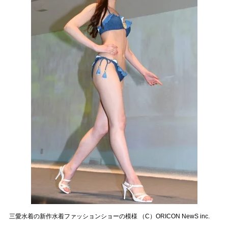
三愛水着の新作水着ファッションショーの模様 （C）ORICON NewS inc.