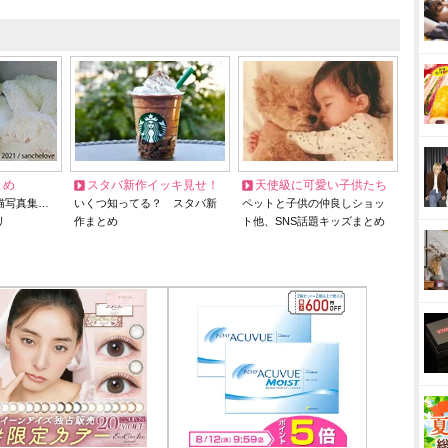
とめ
スタバ新作イッキ見せ！
天使級に可愛い子供たち
猫写真集…
いくつ知ってる？ スタバ新
ペットと子供の仲良しショッ
リ
作まとめ
ト他、SNS話題キッズまとめ