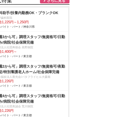
人特集
さらに見る
科助手/扶養内勤務OK・ブランクOK
野歯科医院
1,225円～1,250円
バイト・パート / 神奈川県
週3から可」調理スタッフ/無資格可/日勤
み/病院/社会保障完備
療法人社団寿徳会 高野病院
1,400円～
バイト・パート / 東京都
週2から可」調理スタッフ/無資格可/夜勤
従/特別養護老人ホーム/社会保障完備
会福祉法人善光会/バタフライヒル大森南
1,226円
バイト・パート / 東京都
週4から可」調理スタッフ/無資格可/日勤
み/病院/社会保障完備
療法人社団美誠会 荒川病院
1,226円
バイト・パート / 東京都