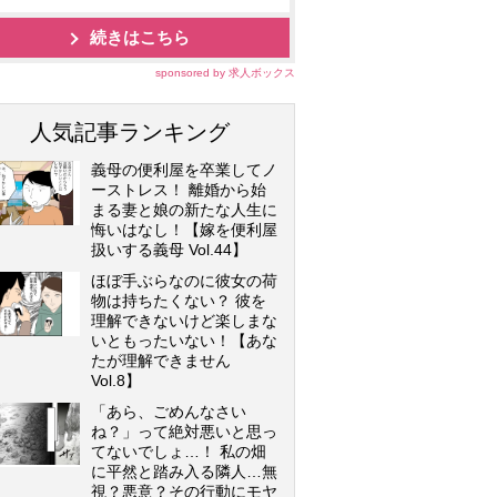
続きはこちら
sponsored by 求人ボックス
人気記事ランキング
義母の便利屋を卒業してノ
ーストレス！ 離婚から始
まる妻と娘の新たな人生に
悔いはなし！【嫁を便利屋
扱いする義母 Vol.44】
ほぼ手ぶらなのに彼女の荷
物は持ちたくない？ 彼を
理解できないけど楽しまな
いともったいない！【あな
たが理解できません
Vol.8】
「あら、ごめんなさい
ね？」って絶対悪いと思っ
てないでしょ…！ 私の畑
に平然と踏み入る隣人…無
視？悪意？その行動にモヤ