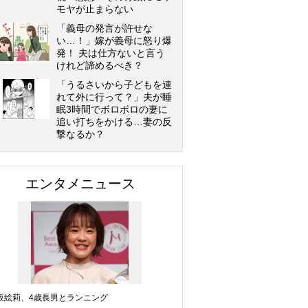
モヤが止まらない
「義母の発言が許せな
い…！」嫁が義母に怒り爆
発！ 夫は仕方ないと言う
けれど諦めるべき？
「うるさいから子どもを連
れて外に行って？」夫が睡
眠3時間でボロボロの妻に
追い打ちをかける…妻の反
撃なるか？
エンタメニュース
坂絵莉、4歳長男とランニング