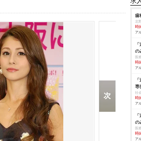
求
歯
北
時給
アル
「
の
医
時給
アル
「
専
社
時給
アル
「
の
医
時給
アル