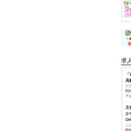
求
「
高
医
時給
アル
主
か
O
元
時給