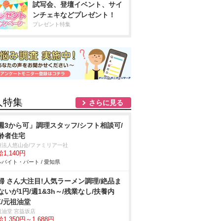
試写会、登壇イベント、サイ
ンチェキなどプレゼント！
プレゼント特集
人特集
さらに見る
週3から可」調理スタッフ/シフト相談可/
齢者住宅
療法人悠山会/ファミリア一社
1,140円
バイト・パート / 愛知県
婦 さん大注目!人気ラーメン調理/絶品ま
ないが1円/週1&3h～/残業なし/扶養内
K/元祖油堂
祖油堂 宮益坂店
1,350円～1,688円