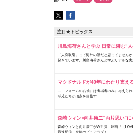
注目★トピックス
川島海荷さんと学ぶ 日常に潜む“人
「人身取引」って海外の話だと思ってませんか
起きています。川島海荷さんと学ぶリアルな実
マクドナルドが40年にわたり支え
ユニフォームの右袖には出場者のみに与えられ
球児たちが頂点を目指す
森崎ウィン×向井康二“両片思い”
森崎ウィンと向井康二がW主演！映画『（LOVE S
最速配信。究極のピュアラブ！